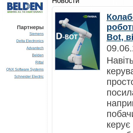
Новости
Колаб
роботи
Партнеры
Siemens
Bot, в
Delta Electronics
09.06
Advantech
Belden
Навіт
Rittal
керув
QNX Software Systems
Schneider Electric
просто
посил
напри
побач
керує