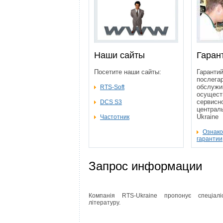
Наши сайты
Гаран
Посетите наши сайты:
Гарантий
послега
обслужи
RTS-Soft
осущест
сервисн
DCS S3
централ
Ukraine
Частотник
Ознако
гарантии
Запрос информации
Компанія RTS-Ukraine пропонує спеціалі
літературу.