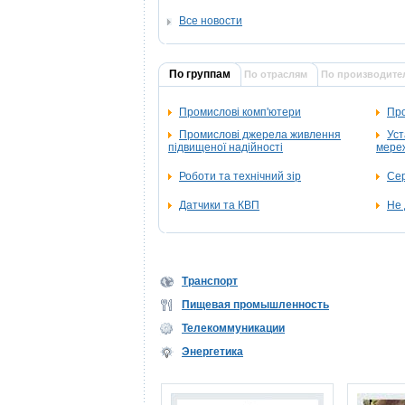
Все новости
По группам
По отраслям
По производите
Промислові комп'ютери
Про
Промислові джерела живлення
Уст
підвищеної надійності
мереж
Роботи та технічний зір
Се
Датчики та КВП
Не 
Транспорт
Пищевая промышленность
Телекоммуникации
Энергетика