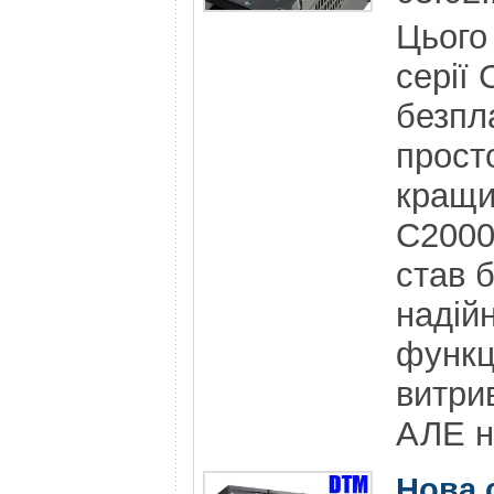
Цього
серії
безпл
прост
кращи
С2000
став 
надій
функц
витри
АЛЕ н
Нова 