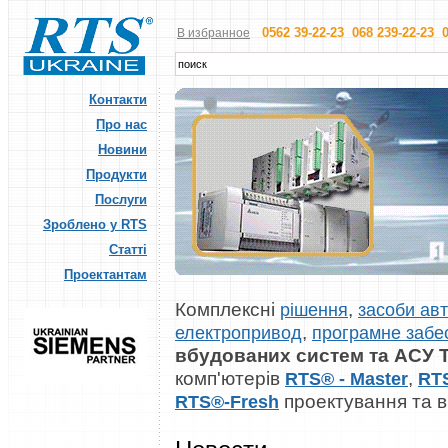
0562 39-22-23 068 239-22-23 0
В избранное
Контакти
Про нас
Новини
Продукти
Послуги
Зроблено у RTS
Статті
Проектантам
Комплексні
,
рішення
засоби авт
,
електропривод
програмне забе
вбудованих систем та АСУ 
комп'ютерів
,
RTS® - Master
RT
проектування та 
RTS®-Fresh