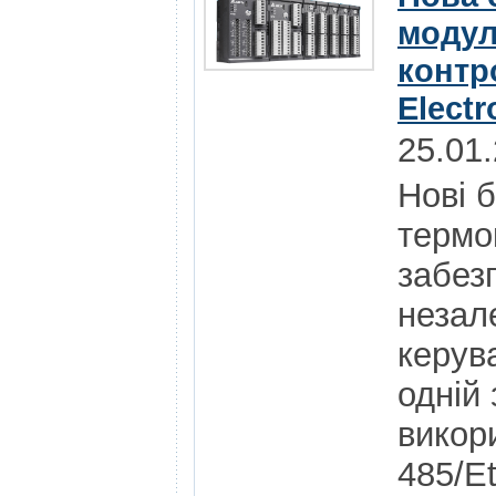
модул
контр
Electr
25.01
Нові 
термо
забез
незал
керув
одній 
викор
485/E