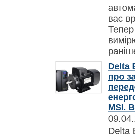
автома
вас в
Тепер
вимір
раніше
Delta 
про з
перед
енерг
MSI. 
09.04
Delta 