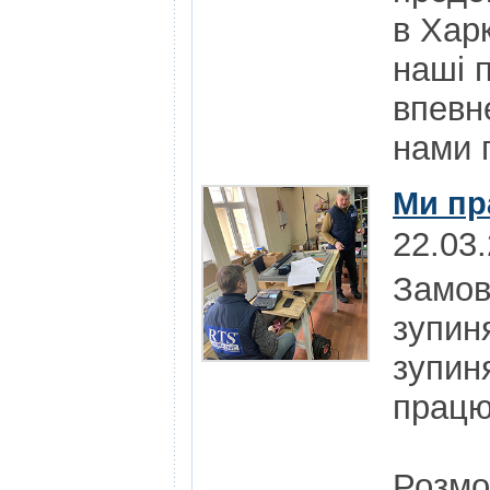
в Харк
наші 
впевн
нами п
Ми пр
22.03
Замов
зупин
зупин
працю
Розмо