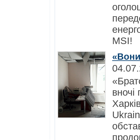
оголо
перед
енерг
MSI!
«Вони
04.07
«Брат
вночі 
Харкі
Ukrai
обста
продо