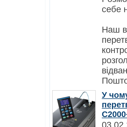
себе н
Наш в
перет
контр
розго
відва
Пошт
У чому
перет
C2000+
03.02