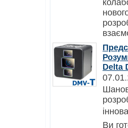
колаб
нового
розро
взаєм
Предс
Розум
Delta 
07.01
Шанов
розро
іннова
Ви го