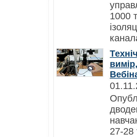
управ
1000 т
ізоля
канал
Техніч
вимір,
Вебін
01.11
Опубл
дводе
навчан
27-28