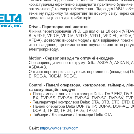
користувачам ефективно вирішувати практично будь-яке
автоматизації та енергозбереження. Підрозділ IABU забе
технічну підтримку та маркетинг по всьому світу через св
представництва та дистриб'юторів.
Drive - Перетворювачі частоти
Лінійка перетворювачів VFD, що включає 10 серій (VFD-
B, VFD-F, VFD-E, VFD-M, VFD-S, VFD-L, VFD-EL, VFD-V,
VFD-A), дозволяє вибрати модель для вирішення практич
якого завдання, що вимагає застосування частотно-регу
електроприводу.
Motion - Сервоприводи та оптичні енкодери
Сервоприводи змінного струму Delta: ASDA-A, ASDA-B, 
ASDA-AB.
Оптичні перетворювачі кутових переміщень (енкодери) De
E, ROE-A, ROE-M, ROE-C.
Control - Панелі оператора, контролери, таймери, лі
та комунікаційні модулі
Програмовані логічні контролери Delta: DVP-EH2, DVP
EX, DVP-SS, DVP-SA, DVP-SX, DVP-SC, DVP-SV, DV
Температурні контролери Delta: DTA, DTB, DTC, DTD, 
Панелі оператора Delta DOP та TP: DOP-A, DOP-AE, 
DOP-B, TP-02, TP-04, TP-05, TP-08
Таймери / Лічильники / Тахомери Delta CTA
Сайт:
http://www.deltaww.com