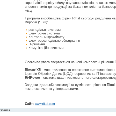
гарячі лінії сервісу обслуговування клієнтів, а також мож
внесення змін до продукції за бажанням клієнта безпосе
місці.
Програма виробництва фірми Rittal сьогодні розділена на
Виробів (SBU):
розподільні системи
Електронні системи
Контроль мікроклімату
Електророзподільне обладнання
IT-рішення
Комунікаційні системи
Особлива увага звертається на нові комплексні рішення Ri
RimatriX5
- масштабоване та ефективне системне рішен
Центрів Обробки Даних (ЦОД), серверних та IT-інфрастру
Ri4Power
- система шаф низьковольтного електророзпод
Завдяки ідеальній взаємодії та сумісності, рішення Rittal 
комплексними та універсальними.
Сайт:
www.rittal.com
ystems