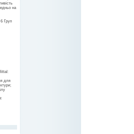
ливість
редньо на
 6 Груп
ttal:
ня для
ктури;
ілу
є