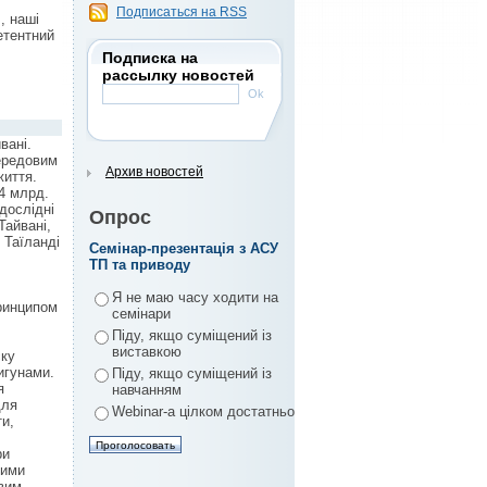
Подписаться на RSS
, наші
етентний
Подписка на
рассылку новостей
вані.
передовим
Архив новостей
життя.
 4 млрд.
дослідні
Опрос
Тайвані,
, Таїланді
Семінар-презентація з АСУ
ТП та приводу
Я не маю часу ходити на
принципом
семінари
Піду, якщо суміщений із
виставкою
ску
игунами.
Піду, якщо суміщений із
я
навчанням
для
Webinar-а цілком достатньо
ти,
ри
вими
вим