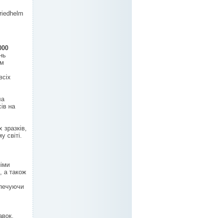
riedhelm
000
нь
ем
всіх
ла
ів на
 зразків,
у світі.
німи
, а також
зпечуючи
авок,