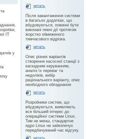
читать
 та
Після завантаження системи
в багатьох додатках, що
аднання,
вбудовуються, повинні бути
озробки,
виконані певні дії протягом
ої IT
жорстко обмеженого
тимчасового відрізка.
читать
датків у
Опис різних варіантів
створення насосної станції з
каскадним керуванням,
та
аналіз їх переваг та
недоліків, вибір
ятку
раціонального варіанту, опис
необхідного обладнання
читать
Розробники систем, що
вбудовуються, виявляють
все більший інтерес до
операційної системи Linux.
Тим не менш, стандартне
ядро Linux не забезпечує
передбачуваний час відгуку.
читать