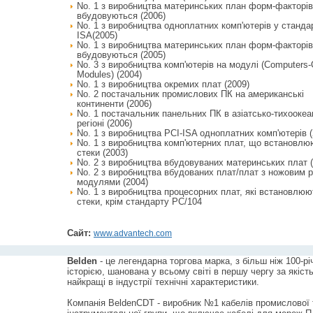
No. 1 з виробництва материнських план форм-факторів
вбудовуються (2006)
No. 1 з виробництва одноплатних комп'ютерів у станда
ISA(2005)
No. 1 з виробництва материнських план форм-факторів
вбудовуються (2005)
No. 3 з виробництва комп'ютерів на модулі (Computers-
Modules) (2004)
No. 1 з виробництва окремих плат (2009)
No. 2 постачальник промислових ПК на американські
континенти (2006)
No. 1 постачальник панельних ПК в азіатсько-тихооке
регіоні (2006)
No. 1 з виробництва PCI-ISA одноплатних комп'ютерів (
No. 1 з виробництва комп'ютерних плат, що встановлю
стеки (2003)
No. 2 з виробництва вбудовуваних материнських плат (
No. 2 з виробництва вбудованих плат/плат з ножовим р
модулями (2004)
No. 1 з виробництва процесорних плат, які встановлюю
стеки, крім стандарту PC/104
Сайт:
www.advantech.com
Belden
- це легендарна торгова марка, з більш ніж 100-р
історією, шанована у всьому світі в першу чергу за якість
найкращі в індустрії технічні характеристики.
Компанія BeldenCDT - виробник №1 кабелів промислової 