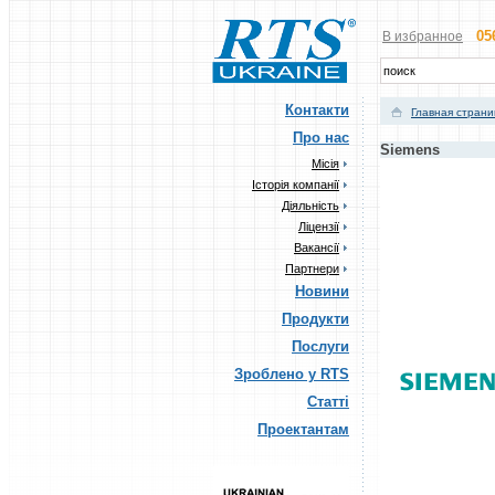
05
В избранное
Контакти
Главная стран
Про нас
Siemens
Місія
Історія компанії
Діяльність
Ліцензії
Вакансії
Партнери
Новини
Продукти
Послуги
Зроблено у RTS
Статті
Проектантам