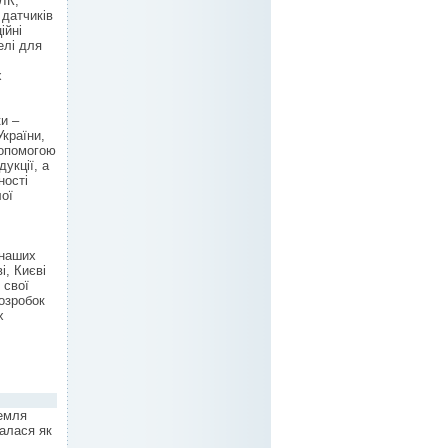
ЛК,
 датчиків
ійні
елі для
х
и –
України,
допомогою
укції, а
ності
лої
 наших
і, Києві
 свої
озробок
х
земля
алася як