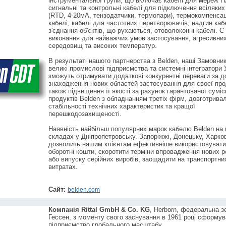
інструментальної групи, що включає кабелі для мереж П
сигнальні та контрольні кабелі для підключення всіляких
(RTD, 4-20мА, тензодатчики, термопари), термокомпенсац
кабелі, кабелі для частотних перетворювачів, надгин каб
з'єднання об'єктів, що рухаються, отоволоконні кабелі. Є
виконання для найважчих умов застосування, агресивни
середовищ та високих температур.
В результаті нашого партнерства з Belden, наші Замовник
великі промислові підприємства та системні інтегратори 
зможуть отримувати додаткові конкурентні переваги за 
знаходження нових областей застосування для своєї прод
також підвищення її якості за рахунок гарантованої суміс
продуктів Belden з обладнанням третіх фірм, довготрива
стабільності технічних характеристик та кращої
перешкодозахищеності.
Наявність найбільш популярних марок кабелю Belden на
складах у Дніпропетровську, Запоріжжі, Донецьку, Харков
дозволить нашим клієнтам ефективніше використовувати
оборотні кошти, скоротити терміни впровадження нових р
або випуску серійних виробів, заощадити на транспортни
витратах.
Сайт:
belden.com
Компанія Rittal GmbH & Co. KG
, Herborn, федеральна 
Гессен, з моменту свого заснування в 1961 році сформув
підприємство глобального масштабу.