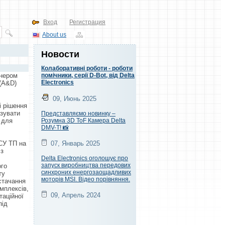
Вход
Регистрация
About us
Новости
Колаборативні роботи - роботи
тнером
помічники, серії D-Bot, від Delta
Electronics
 (A&D)
09, Июнь 2025
і рішення
ізувати
Представляємо новинку –
 для
Розумна 3D ToF Камера Delta
DMV-T! 📸
СУ ТП на
07, Январь 2025
 з
Delta Electronics оголошує про
запуск виробництва передових
ого
синхроних енергозаощадливих
ту
моторів MSI. Відео порівняння.
стачання
мплексів,
09, Апрель 2024
таційної
під