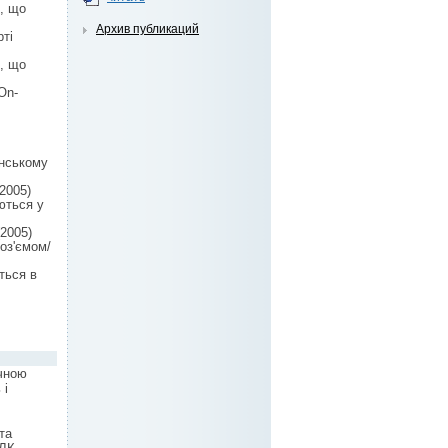
, що
Архив публикаций
рті
, що
On-
анському
2005)
ються у
2005)
оз'ємом/
ться в
ічною
 і
та