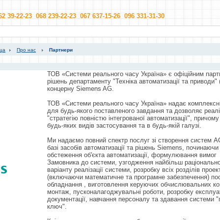
62 39-22-23 068 239-22-23 067 637-15-26 096 331-31-30
ица
Про нас
Партнери
ТОВ «Системи реального часу Україна» є офіційним пар
рішень департаменту "Техніка автоматизації та приводи"
концерну Siemens AG.
ТОВ «Системи реального часу Україна» надає комплексн
для будь-якого поставленого завдання та дозволяє реал
"стратегію повністю інтегрованої автоматизації", причому
будь-яких видів застосування та в будь-якій галузі.
Ми надаємо повний спектр послуг зі створення систем А
базі засобів автоматизації та рішень Siemens, починаючи
обстеження об'єкта автоматизації, формулювання вимог
Замовника до системи, узгодження найбільш раціональн
варіанту реалізації системи, розробку всіх розділів проек
(включаючи математичне та програмне забезпечення) по
обладнання , виготовлення керуючих обчислювальних ко
монтаж, пусконалагоджувальні роботи, розробку експлуа
документації, навчання персоналу та здавання системи "
ключ".