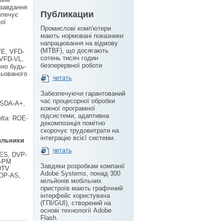
 завдання
Публикации
зпечує
ої
Промислові комп'ютери
мають нормовані показники
напрацювання на відмову
(MTBF), що досягають
VE, VFD-
сотень тисяч годин
 VFD-VL,
безперервної роботи
но будь-
льованого
читать
Забезпечуючи гарантований
час процесорної обробки
ASDA-A+,
кожної програмної
підсистеми, адаптивна
lta: ROE-
декомпозиція помітно
скорочує трудовитрати на
інтеграцію всієї системи.
чильники
читать
-ES, DVP-
P-PM
Завдяки розробкам компанії
DTV
Adobe Systems, понад 300
DOP-AS,
мільйонів мобільних
пристроїв мають графічний
інтерфейс користувача
(ГПІ/GUI), створений на
основі технології Adobe
Flash.