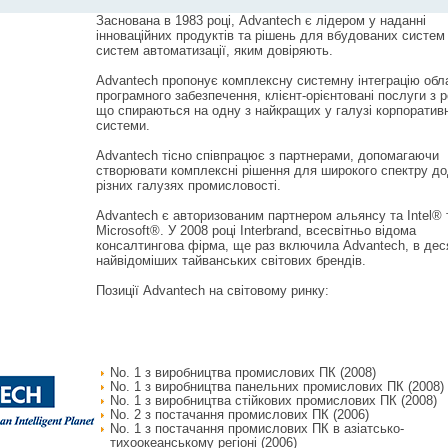
Заснована в 1983 році, Advantech є лідером у наданні
інноваційних продуктів та рішень для вбудованих систем
систем автоматизації, яким довіряють.
Advantech пропонує комплексну системну інтеграцію обл
програмного забезпечення, клієнт-орієнтовані послуги з р
що спираються на одну з найкращих у галузі корпоративн
системи.
Advantech тісно співпрацює з партнерами, допомагаючи
створювати комплексні рішення для широкого спектру до
різних галузях промисловості.
Advantech є авторизованим партнером альянсу та Intel® 
Microsoft®. У 2008 році Interbrand, всесвітньо відома
консалтингова фірма, ще раз включила Advantech, в дес
найвідоміших тайванських світових брендів.
Позиції Advantech на світовому ринку:
No. 1 з виробництва промислових ПК (2008)
No. 1 з виробництва панельних промислових ПК (2008)
No. 1 з виробництва стійкових промислових ПК (2008)
No. 2 з постачання промислових ПК (2006)
No. 1 з постачання промислових ПК в азіатсько-
тихоокеанському регіоні (2006)