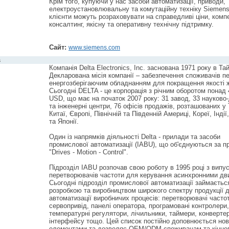
Крім того, купуючи у нас засоби автоматизації, приводи,
електроустановлювальну та комутаційну техніку Siemens
клієнти можуть розраховувати на справедливі ціни, комп
консалтинг, якісну та оперативну технічну підтримку.
Сайт:
www.siemens.com
s
Компанія Delta Electronics, Inc. заснована 1971 року в Тай
Декларована місія компанії – забезпечення споживачів 
енергозберігаючим обладнанням для покращення якості 
Сьогодні DELTA - це корпорація з річним оборотом понад
USD, що має на початок 2007 року: 31 завод, 33 науково-
та інженерні центри, 76 офісів продажів, розташованих у 
Китаї, Європі, Північній та Південній Америці, Кореї, Індії
та Японії.
Один із напрямків діяльності Delta - прилади та засоби
промислової автоматизації (IABU), що об'єднуються за 
"Drives - Motion - Control".
Підрозділ IABU розпочав свою роботу в 1995 році з випу
перетворювачів частоти для керування асинхронними дв
Сьогодні підрозділ промислової автоматизації займаєтьс
розробкою та виробництвом широкого спектру продукції 
автоматизації виробничих процесів: перетворювачі часто
сервопривід, панелі оператора, програмовані контролери,
температурні регулятори, лічильники, таймери, конверте
інтерфейсу тощо. Цей список постійно доповнюється но
елементами та дозволяє OEM/ODM-споживачам та кінце