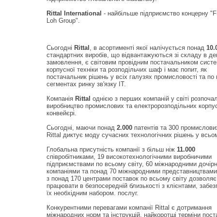
Rittal International
- найбільше підприємство концерну "F
Loh Group".
Сьогодні
Rittal
, в асортименті якої налічується понад
10.
стандартних виробів, що відвантажуються зі складу в де
замовлення, є світовим провідним постачальником сист
корпусної техніки та розподільчих шаф і має попит, як
постачальник рішень у всіх галузях промисловості та по 
сегментах ринку зв'язку IT.
Компанія
Rittal
однією з перших компаній у світі розпоча
виробництво промислових та електророзподільних корпус
конвейєрі.
Сьогодні, маючи понад
2.000
патентів та 300 промислових
Rittal диктує моду сучасних технологічних рішень у всьом
Глобальна присутність компанії з більш ніж
11.000
співробітниками, 19 високотехнологічними виробничими
підприємствами по всьому світу, 60 міжнародними дочір
компаніями та понад 70 міжнародними представництвами
з понад 170 центрами поставок по всьому світу дозволяє
працювати в безпосередній близькості з клієнтами, забе
їх необхідним набором. послуг.
Конкурентними перевагами компанії Rittal є дотримання
міжнародних норм та інструкцій, найкоротші терміни пост