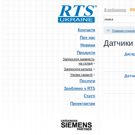
05
В избранное
Контакти
Главная стран
Про нас
Датчики
Новини
Продукти
Дискр
Запросити наявність
на складі
Запросити каталог
Умови гарантії
Датчи
Послуги
Зроблено у RTS
Статті
Проектантам