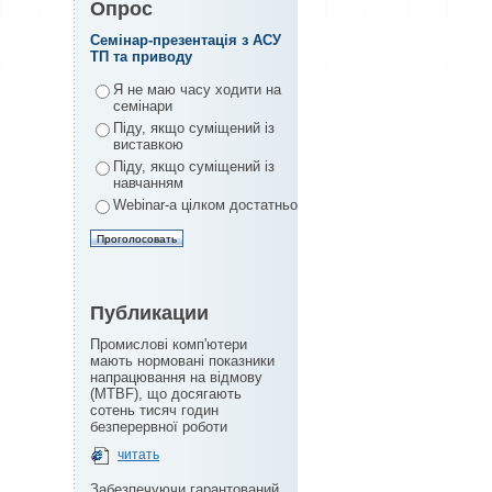
Опрос
Семінар-презентація з АСУ
ТП та приводу
Я не маю часу ходити на
семінари
Піду, якщо суміщений із
виставкою
Піду, якщо суміщений із
навчанням
Webinar-а цілком достатньо
Публикации
Промислові комп'ютери
мають нормовані показники
напрацювання на відмову
(MTBF), що досягають
сотень тисяч годин
безперервної роботи
читать
Забезпечуючи гарантований