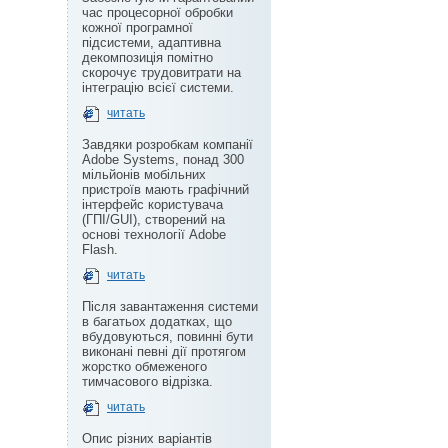
час процесорної обробки
кожної програмної
підсистеми, адаптивна
декомпозиція помітно
скорочує трудовитрати на
інтеграцію всієї системи.
читать
Завдяки розробкам компанії
Adobe Systems, понад 300
мільйонів мобільних
пристроїв мають графічний
інтерфейс користувача
(ГПІ/GUI), створений на
основі технології Adobe
Flash.
читать
Після завантаження системи
в багатьох додатках, що
вбудовуються, повинні бути
виконані певні дії протягом
жорстко обмеженого
тимчасового відрізка.
читать
Опис різних варіантів