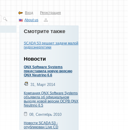
Вход
Регистрация
About us
Смотрите также
SCADA S3 решает задачи малой
гидроэнергетики
Новости
QNX Software Systems
представила новую версию
QNX Neutrino 6.6
31, Март 2014
Компания QNX Software Systems
объявила об официальном
выходе новой версии ОСРВ QNX
Neutrino 6.5
08, Сентябрь 2010
Новости SCADA S3 -
опубликован Live CD