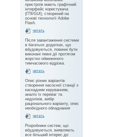
пристроїв мають графічний
інтерфейс користувача
(ГПІ/GUI), створений на
основі технології Adobe
Flash.
читать
Після завантаження системи
в багатьох додатках, що
вбудовуються, повинні бути
виконані певні дії протягом
жорстко обмеженого
тимчасового відрізка.
читать
Опис різних варіантів
створення насосної станції з
каскадним керуванням,
аналіз їх переваг та
недоліків, вибір
раціонального варіанту, опис
необхідного обладнання
читать
Розробники систем, що
вбудовуються, виявляють
все більший інтерес до