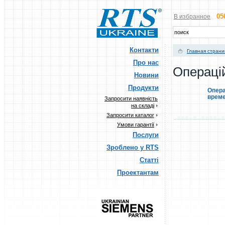
05
В избранное
Контакти
Главная стран
Про нас
Операцій
Новини
Продукти
Опера
врем
Запросити наявність
на складі
Запросити каталог
Умови гарантії
Послуги
Зроблено у RTS
Статті
Проектантам