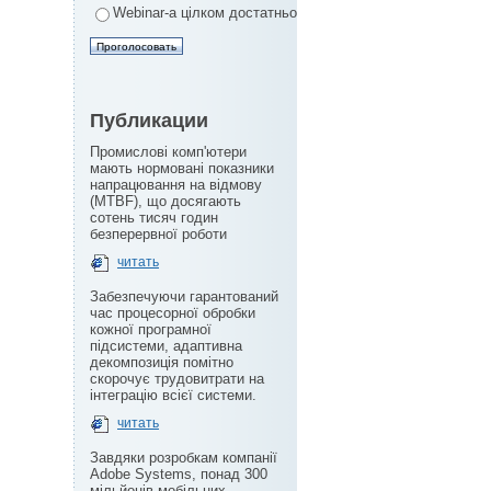
Webinar-а цілком достатньо
Публикации
Промислові комп'ютери
мають нормовані показники
напрацювання на відмову
(MTBF), що досягають
сотень тисяч годин
безперервної роботи
читать
Забезпечуючи гарантований
час процесорної обробки
кожної програмної
підсистеми, адаптивна
декомпозиція помітно
скорочує трудовитрати на
інтеграцію всієї системи.
читать
Завдяки розробкам компанії
Adobe Systems, понад 300
мільйонів мобільних