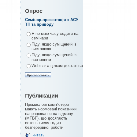
Опрос
Семінар-презентація з АСУ
ТП та приводу
Я не маю часу ходити на
семінари
Піду, якщо суміщений із
виставкою
Піду, якщо суміщений із
навчанням
Webinar-а цілком достатньо
Публикации
Промислові комп'ютери
мають нормовані показники
напрацювання на відмову
(MTBF), що досягають
сотень тисяч годин
безперервної роботи
читать