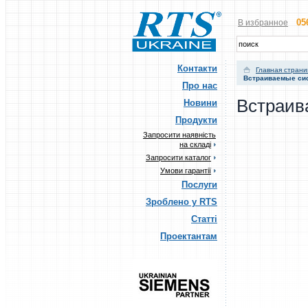
05
В избранное
Контакти
Главная стран
Встраиваемые си
Про нас
Встраив
Новини
Продукти
Запросити наявність
на складі
Запросити каталог
Умови гарантії
Послуги
Зроблено у RTS
Статті
Проектантам