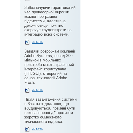
Забезпечуючи гарантований
час процесорної обробки
кожної програмної
підсистеми, адаптивна
декомпозиція помітно
скорочує трудовитрати на
інтеграцію всієї системи.
читать
Завдяки розробкам компанії
Adobe Systems, понад 300
мільйонів мобільних
пристроїв мають графічний
інтерфейс користувача
(ГПІ/GUI), створений на
основі технології Adobe
Flash.
читать
Після завантаження системи
в багатьох додатках, що
вбудовуються, повинні бути
виконані певні дії протягом
жорстко обмеженого
тимчасового відрізка.
читать