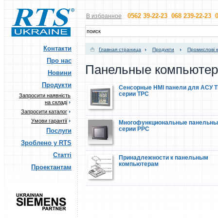
0562 39-22-23 068 239-22-23 0
В избранное
Контакти
Главная страница
Продукти
Промислові 
Про нас
Панельные компьюте
Новини
Продукти
Сенсорные HMI панели для АСУ 
серии TPC
Запросити наявність
на складі
Запросити каталог
Умови гарантії
Многофункциональные панельны
серии PPC
Послуги
Зроблено у RTS
Статті
Принадлежности к панельным
компьютерам
Проектантам