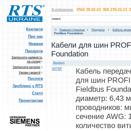
0562 39-22-23 068 239-22-23 0
В избранное
Контакти
Главная страница
Продукти
Кабель пром
Fieldbus Foundation
Про нас
Кабели для шин PROFI
Новини
Продукти
Foundation
Запросити наявність
на складі
Belden
Запросити каталог
3076F
Кабель передач
Умови гарантії
для шин PROFI
Послуги
Зроблено у RTS
Fieldbus Found
Статті
диаметр: 6,43 
Проектантам
проводников: 
сечение AWG: 1
количество вит