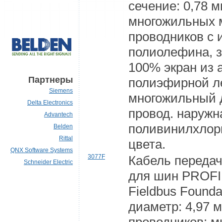
сечение: 0,78 м
многожильных 
проводников с 
полиолефина, 
100% экран из
Партнеры
полиэфирной л
Siemens
многожильный
Delta Electronics
провод. наружн
Advantech
поливинилхлор
Belden
Rittal
цвета.
QNX Software Systems
3077F
Кабель передач
Schneider Electric
для шин PROFI
Fieldbus Found
диаметр: 4,97 