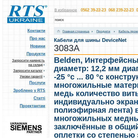
0562 39-22-23 068 239-22-23 0
В избранное
Контакти
Главная страница
Продукти
Кабель пром
Про нас
Кабели для шины DeviceNet
3083A
Новини
Продукти
Belden
,
Интерфейсны
Запросити наявність
на складі
диаметр: 12,2 мм диа
Запросити каталог
-25 °c ... 80 °c конст
Умови гарантії
Послуги
многожильные матер
Зроблено у RTS
медь количество виты
Статті
индивидуально экра
Проектантам
полиэфирная лента) 
многожильных медны
заключённые в общий
оплетки со степенью