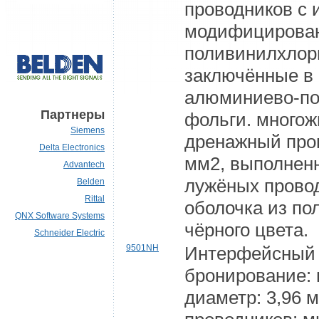
проводников с 
модифицирован
поливинилхлор
заключённые в 
алюминиево-п
Партнеры
фольги. много
Siemens
дренажный пров
Delta Electronics
мм2, выполнен
Advantech
лужёных прово
Belden
Rittal
оболочка из п
QNX Software Systems
чёрного цвета.
Schneider Electric
9501NH
Интерфейсный 
бронирование:
диаметр: 3,96 