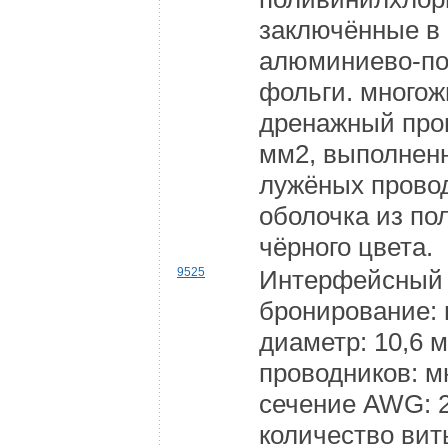
заключённые в 
алюминиево-п
фольги. много
дренажный пров
мм2, выполнен
лужёных прово
оболочка из п
чёрного цвета.
9525
Интерфейсный 
бронирование:
диаметр: 10,6 
проводников: 
сечение AWG: 2
количество вит