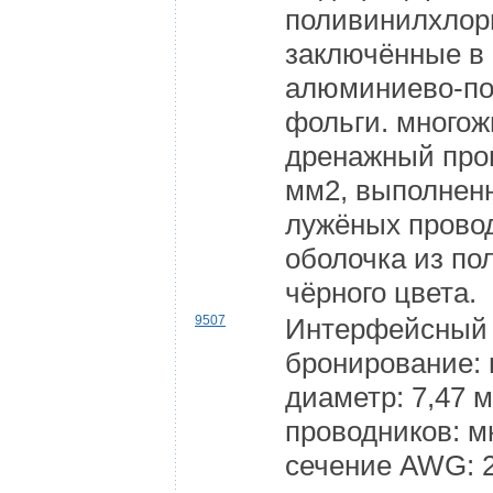
поливинилхлор
заключённые в 
алюминиево-п
фольги. много
дренажный пров
мм2, выполнен
лужёных прово
оболочка из п
чёрного цвета.
9507
Интерфейсный 
бронирование:
диаметр: 7,47 
проводников: 
сечение AWG: 2