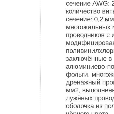
сечение AWG: 2
количество вит
сечение: 0,2 м
многожильных 
проводников с 
модифицирован
поливинилхлор
заключённые в 
алюминиево-п
фольги. много
дренажный пров
мм2, выполнен
лужёных прово
оболочка из п
чёрного цвета.