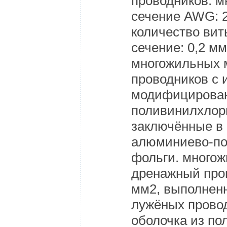
проводников: 
сечение AWG: 2
количество вит
сечение: 0,2 м
многожильных 
проводников с 
модифицирован
поливинилхлор
заключённые в 
алюминиево-п
фольги. много
дренажный пров
мм2, выполнен
лужёных прово
оболочка из п