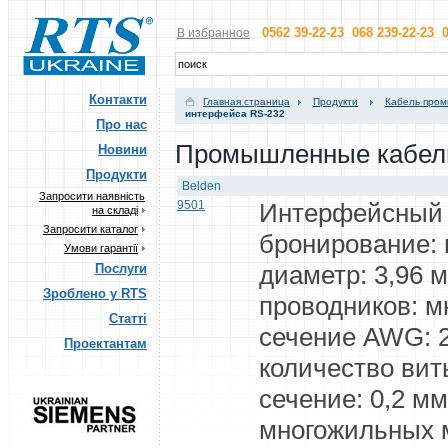
0562 39-22-23 068 239-22-23 0
В избранное
Контакти
Главная страница
Продукти
Кабель пром
интерфейса RS-232
Про нас
Промышленные кабели
Новини
Продукти
Belden
Запросити наявність
9501
Интерфейсный 
на складі
Запросити каталог
бронирование:
Умови гарантії
диаметр: 3,96 
Послуги
Зроблено у RTS
проводников: 
Статті
сечение AWG: 2
Проектантам
количество вит
сечение: 0,2 м
многожильных 