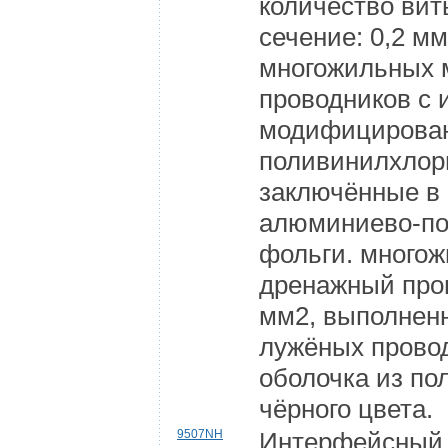
количество вит
сечение: 0,2 м
многожильных 
проводников с 
модифицирован
поливинилхлор
заключённые в 
алюминиево-п
фольги. много
дренажный пров
мм2, выполнен
лужёных прово
оболочка из п
чёрного цвета.
9507NH
Интерфейсный 