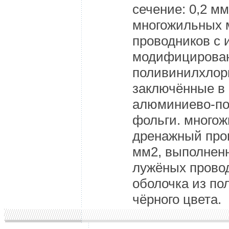
сечение: 0,2 м
многожильных 
проводников с 
модифицирован
поливинилхлор
заключённые в 
алюминиево-п
фольги. много
дренажный пров
мм2, выполнен
лужёных прово
оболочка из п
чёрного цвета.