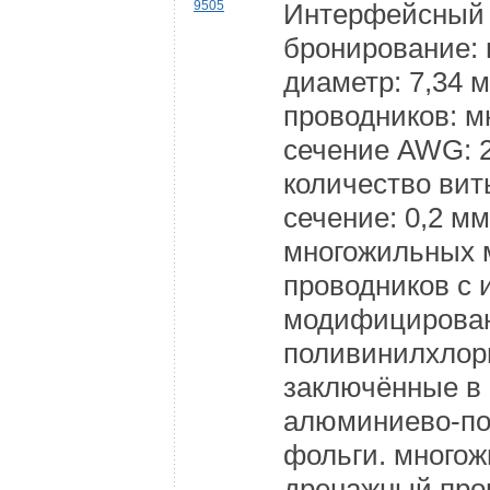
9505
Интерфейсный 
бронирование:
диаметр: 7,34 
проводников: 
сечение AWG: 2
количество вит
сечение: 0,2 м
многожильных 
проводников с 
модифицирован
поливинилхлор
заключённые в 
алюминиево-п
фольги. много
дренажный пров