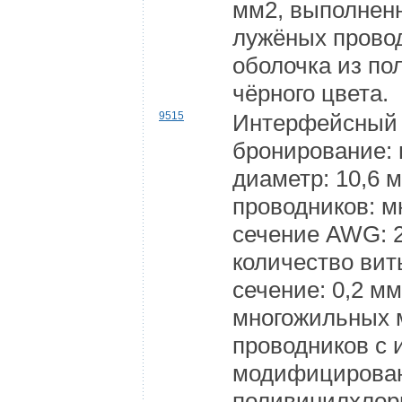
мм2, выполнен
лужёных прово
оболочка из п
чёрного цвета.
9515
Интерфейсный 
бронирование:
диаметр: 10,6 
проводников: 
сечение AWG: 2
количество вит
сечение: 0,2 м
многожильных 
проводников с 
модифицирован
поливинилхлор