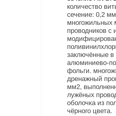
количество вит
сечение: 0,2 м
многожильных 
проводников с 
модифицирован
поливинилхлор
заключённые в 
алюминиево-п
фольги. много
дренажный пров
мм2, выполнен
лужёных прово
оболочка из п
чёрного цвета.