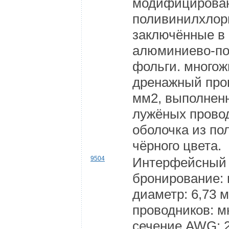
модифицирован
поливинилхлор
заключённые в 
алюминиево-п
фольги. много
дренажный пров
мм2, выполнен
лужёных прово
оболочка из п
чёрного цвета.
9504
Интерфейсный 
бронирование:
диаметр: 6,73 
проводников: 
сечение AWG: 2