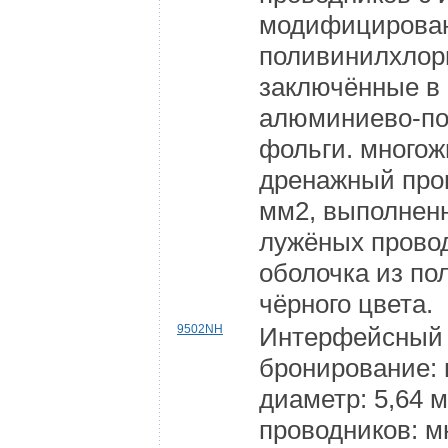
модифицирован
поливинилхлор
заключённые в 
алюминиево-п
фольги. много
дренажный пров
мм2, выполнен
лужёных прово
оболочка из п
чёрного цвета.
9502NH
Интерфейсный 
бронирование:
диаметр: 5,64 
проводников: 