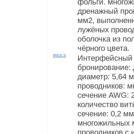
фольги. много
дренажный пров
мм2, выполнен
лужёных прово
оболочка из п
чёрного цвета.
9502LS
Интерфейсный 
бронирование:
диаметр: 5,64 
проводников: 
сечение AWG: 2
количество вит
сечение: 0,2 м
многожильных 
проводников с 