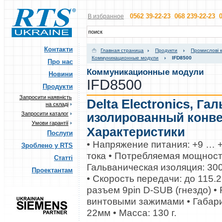
0562 39-22-23 068 239-22-23 0
В избранное
Контакти
Главная страница
Продукти
Промислові 
Коммуникационные модули
IFD8500
Про нас
Коммуникационные модули
Новини
IFD8500
Продукти
Запросити наявність
Delta Electronics
,
Гал
на складі
Запросити каталог
изолированный конвер
Умови гарантії
Характеристики
Послуги
• Напряжение питания: +9 … 
Зроблено у RTS
тока • Потребляемая мощность
Статті
Гальваническая изоляция: 300
Проектантам
• Скорость передачи: до 115.2
разъем 9pin D-SUB (гнездо) •
винтовыми зажимами • Габар
22мм • Масса: 130 г.