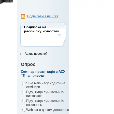
Подписаться на RSS
Подписка на
рассылку новостей
Архив новостей
Опрос
Семінар-презентація з АСУ
ТП та приводу
Я не маю часу ходити на
семінари
Піду, якщо суміщений із
виставкою
Піду, якщо суміщений із
навчанням
Webinar-а цілком достатньо