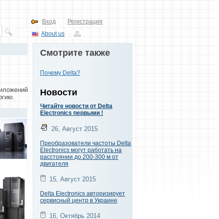
Вход
Регистрация
About us
Смотрите также
Почему Delta?
риложений
Новости
ргию.
Читайте новости от Delta
Electronics первыми !
26, Август 2015
Преобразователи частоты Delta
Electronics могут работать на
расстоянии до 200-300 м от
двигателя
15, Август 2015
Delta Electronics авторизирует
сервисный центр в Украине
16, Октябрь 2014