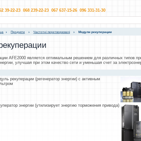
62 39-22-23 068 239-22-23 067 637-15-26 096 331-31-30
ица
Продукти
Частотні перетворювачі
Модули рекуперации
рекуперации
ации AFE2000 является оптимальным решением для различных типов п
энергии, улучшая при этом качество сети и уменьшая счет за электроэне
уль рекуперации (регенератор энергии) с активным
льтром
уператор энергии (утилизирует энергию торможения привода)