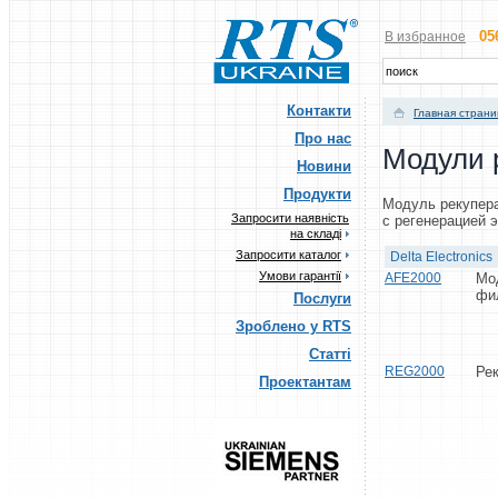
05
В избранное
Контакти
Главная стран
Про нас
Модули 
Новини
Продукти
Модуль рекупер
Запросити наявність
с регенерацией 
на складі
Запросити каталог
Delta Electronics
Умови гарантії
AFE2000
Мод
фи
Послуги
Зроблено у RTS
Статті
REG2000
Рек
Проектантам