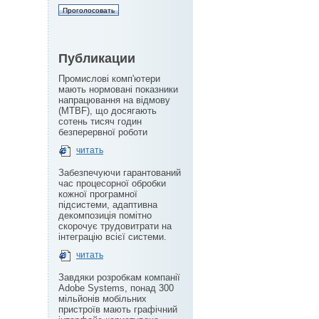
Публикации
Промислові комп'ютери
мають нормовані показники
напрацювання на відмову
(MTBF), що досягають
сотень тисяч годин
безперервної роботи
читать
Забезпечуючи гарантований
час процесорної обробки
кожної програмної
підсистеми, адаптивна
декомпозиція помітно
скорочує трудовитрати на
інтеграцію всієї системи.
читать
Завдяки розробкам компанії
Adobe Systems, понад 300
мільйонів мобільних
пристроїв мають графічний