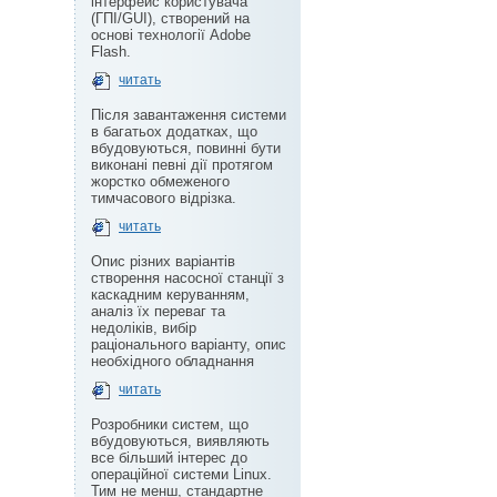
інтерфейс користувача
(ГПІ/GUI), створений на
основі технології Adobe
Flash.
читать
Після завантаження системи
в багатьох додатках, що
вбудовуються, повинні бути
виконані певні дії протягом
жорстко обмеженого
тимчасового відрізка.
читать
Опис різних варіантів
створення насосної станції з
каскадним керуванням,
аналіз їх переваг та
недоліків, вибір
раціонального варіанту, опис
необхідного обладнання
читать
Розробники систем, що
вбудовуються, виявляють
все більший інтерес до
операційної системи Linux.
Тим не менш, стандартне