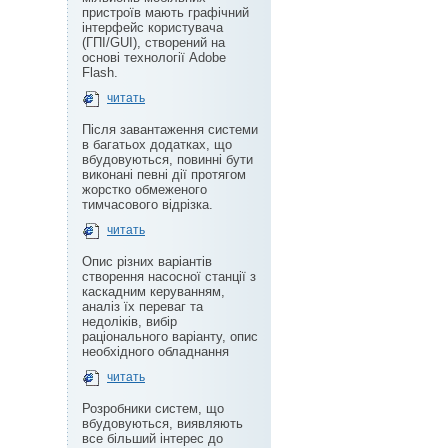
пристроїв мають графічний
інтерфейс користувача
(ГПІ/GUI), створений на
основі технології Adobe
Flash.
читать
Після завантаження системи
в багатьох додатках, що
вбудовуються, повинні бути
виконані певні дії протягом
жорстко обмеженого
тимчасового відрізка.
читать
Опис різних варіантів
створення насосної станції з
каскадним керуванням,
аналіз їх переваг та
недоліків, вибір
раціонального варіанту, опис
необхідного обладнання
читать
Розробники систем, що
вбудовуються, виявляють
все більший інтерес до