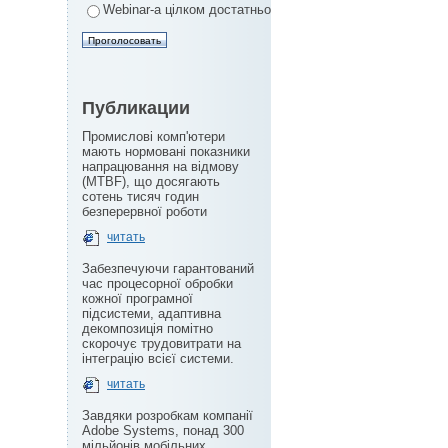
Webinar-а цілком достатньо
Публикации
Промислові комп'ютери
мають нормовані показники
напрацювання на відмову
(MTBF), що досягають
сотень тисяч годин
безперервної роботи
читать
Забезпечуючи гарантований
час процесорної обробки
кожної програмної
підсистеми, адаптивна
декомпозиція помітно
скорочує трудовитрати на
інтеграцію всієї системи.
читать
Завдяки розробкам компанії
Adobe Systems, понад 300
мільйонів мобільних