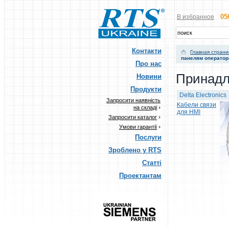
05
В избранное
Контакти
Главная стран
панелям оператор
Про нас
Принадл
Новини
Продукти
Delta Electronics
Запросити наявність
Кабели связи
на складі
для HMI
Запросити каталог
Умови гарантії
Послуги
Зроблено у RTS
Статті
Проектантам