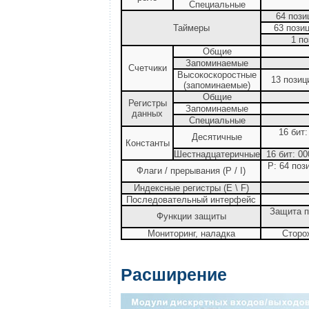
Специальные
64 пози
Таймеры
63 позиц
1 по
Общие
Запоминаемые
Счетчики
Высокоскоростные
13 позиц
(запоминаемые)
Общие
Регистры
Запоминаемые
данных
Специальные
16 бит
Десятичные
Константы
Шестнадцатеричные
16 бит: 0
P: 64 пози
Флаги / прерывания (P / I)
Индексные регистры (E \ F)
Последовательный интерфейс
Защита п
Функции защиты
Мониторинг, наладка
Сторо
Расширение