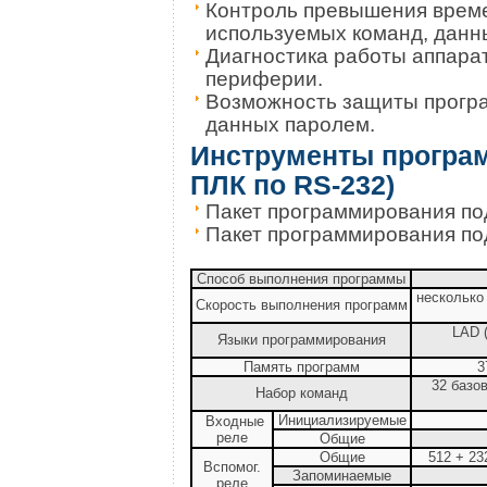
Контроль превышения време
используемых команд, данн
Диагностика работы аппара
периферии.
Возможность защиты програ
данных паролем.
Инструменты програм
ПЛК по RS-232)
Пакет программирования по
Пакет программирования по
Способ выполнения программы
несколько
Скорость выполнения программ
LAD 
Языки программирования
Память программ
3
32 базо
Набор команд
Инициализируемые
Входные
реле
Общие
Общие
512 + 23
Вспомог.
Запоминаемые
реле