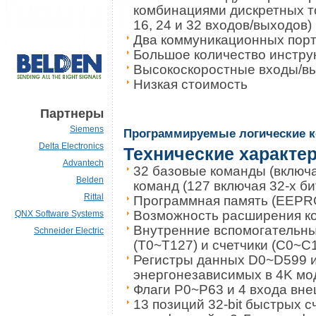
комбинациями дискретных то
16, 24 и 32 входов/выходов)
Два коммуникационных пор
Большое количество инстру
Высокоскоростные входы/в
Низкая стоимость
Партнеры
Siemens
Программируемые логические к
Delta Electronics
Технические характе
Advantech
32 базовые команды (включа
Belden
команд (127 включая 32-х б
Rittal
Программная память (EEPRO
Возможность расширения ко
QNX Software Systems
Внутренние вспомогательны
Schneider Electric
(T0~T127) и счетчики (C0~C
Регистры данных D0~D599 
энергонезависимых в 4K мо
Флаги P0~P63 и 4 входа вне
13 позиций 32-bit быстрых с