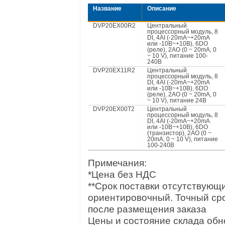
Название
Описание
DVP20EX00R2
Центральный
процессорный модуль, 8
DI, 4AI (-20mA~+20mA
или -10В~+10B), 6DO
(реле), 2АО (0 ~ 20mA, 0
~ 10 V), питание 100-
240В
DVP20EX11R2
Центральный
процессорный модуль, 8
DI, 4AI (-20mA~+20mA
или -10В~+10B), 6DO
(реле), 2АО (0 ~ 20mA, 0
~ 10 V), питание 24В
DVP20EX00T2
Центральный
процессорный модуль, 8
DI, 4AI (-20mA~+20mA
или -10В~+10B), 6DO
(транзистор), 2АО (0 ~
20mA, 0 ~ 10 V), питание
100-240В
Примечания:
*Цена без НДС
**Срок поставки отсутствующи
ориентировочный. Точный сро
после размещения заказа
Цены и состояние склада обно