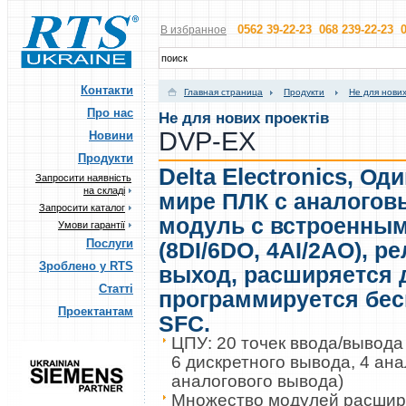
0562 39-22-23 068 239-22-23 0
В избранное
Контакти
Главная страница
Продукти
Не для нових
Про нас
Не для нових проектів
DVP-EX
Новини
Продукти
Delta Electronics
,
Оди
Запросити наявність
на складі
мире ПЛК с аналогов
Запросити каталог
модуль с встроенным
Умови гарантії
Послуги
(8DI/6DO, 4AI/2AO), 
Зроблено у RTS
выход, расширяется 
Статті
программируется бес
Проектантам
SFC.
ЦПУ: 20 точек ввода/вывода 
6 дискретного вывода, 4 ана
аналогового вывода)
Множество модулей расшир