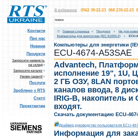
0562 39-22-23 068 239-22-23 0
В избранное
Контакти
Главная страница
Продукти
Не для нових
Компьютеры для энергетики (IEC 61850-3)
ECU-
Про нас
Компьютеры для энергетики (IEC
Новини
ECU-4674-A53SAE
Продукти
Запросити наявність
Advantech
,
Платформ
на складі
Запросити каталог
исполнение 19", 1U, Ц
Умови гарантії
2 ГБ ОЗУ, 8LAN порто
Послуги
каналов ввода, 8 дис
Зроблено у RTS
IRIG-B, накопитель и
Статті
входят.
Проектантам
Скачать документацию ECU-467
Драйвер,руководство пользователя ECU-467
Информация для зак