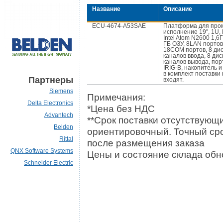
Название
Описание
ECU-4674-A53SAE
Платформа для про
исполнение 19", 1U,
Intel Atom N2600 1,6Г
ГБ ОЗУ, 8LAN портов
18COM портов, 8 дис
каналов ввода, 8 дис
каналов вывода, пор
IRIG-B, накопитель 
в комплект поставки 
Партнеры
входят.
Siemens
Примечания:
Delta Electronics
*Цена без НДС
Advantech
**Срок поставки отсутствующи
Belden
ориентировочный. Точный сро
Rittal
после размещения заказа
QNX Software Systems
Цены и состояние склада обно
Schneider Electric