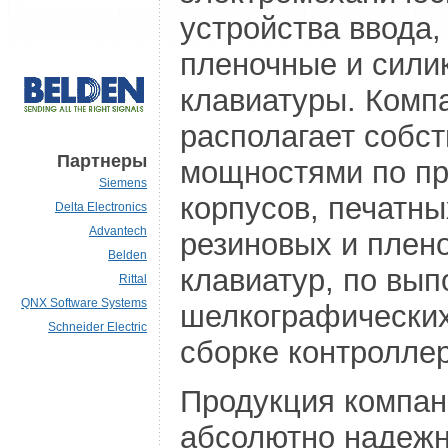
устройства ввода,
пленочные и сили
клавиатуры. Комп
располагает собс
Партнеры
мощностями по пр
Siemens
корпусов, печатны
Delta Electronics
Advantech
резиновых и плен
Belden
клавиатур, по вы
Rittal
QNX Software Systems
шелкографических
Schneider Electric
сборке контроллер
Продукция компан
абсолютно надежн