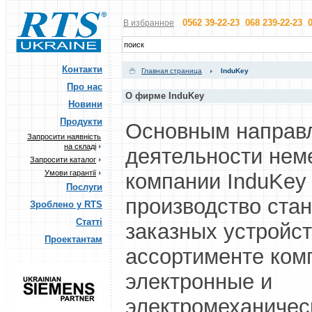
0562 39-22-23 068 239-22-23 0
В избранное
Контакти
Главная страница
InduKey
Про нас
О фирме InduKey
Новини
Продукти
Основным направ
Запросити наявність
на складі
деятельности нем
Запросити каталог
Умови гарантії
компании InduKey
Послуги
производство ста
Зроблено у RTS
Статті
заказных устройст
Проектантам
ассортименте ком
электронные и
электромеханичес