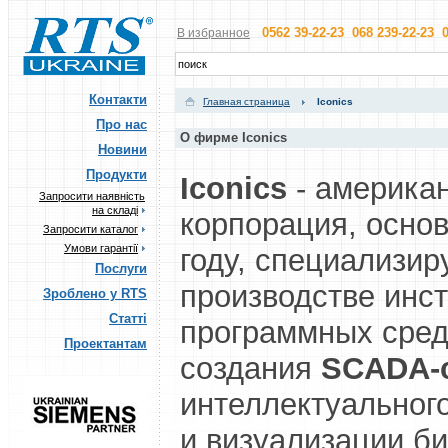
0562 39-22-23 068 239-22-23 0
В избранное
Контакти
Главная страница
Iconics
Про нас
О фирме Iconics
Новини
Продукти
Iconics
- америка
Запросити наявність
на складі
корпорация, основ
Запросити каталог
Умови гарантії
году, специализир
Послуги
производстве инс
Зроблено у RTS
Статті
программных сред
Проектантам
создания
SCADA-
интеллектуальног
и визуализации би