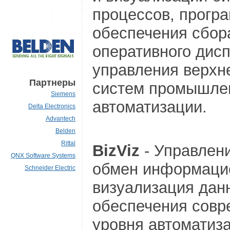
процессов, прогр
обеспечения сбор
оперативного дисп
управления верхн
Партнеры
систем промышле
Siemens
автоматизации.
Delta Electronics
Advantech
Belden
Rittal
BizViz
- Управлен
QNX Software Systems
обмен информаци
Schneider Electric
визуализация дан
обеспечения совр
уровня автоматиз