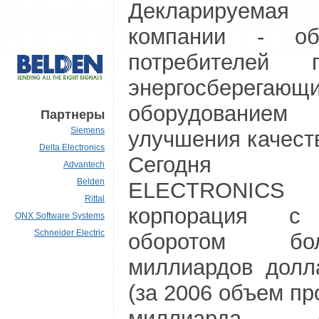
Декларируема
компании - обе
потребителей п
энергосберегающ
оборудован
Партнеры
Siemens
улучшения качест
Delta Electronics
Сегодня 
Advantech
Belden
ELECTRONIC
Rittal
корпорация с
QNX Software Systems
Schneider Electric
оборотом б
миллиардов дол
(за 2006 объем пр
миллиарда до