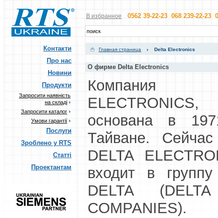
0562 39-22-23 068 239-22-23 0
В избранное
Контакти
Главная страница
Delta Electronics
Про нас
О фирме Delta Electronics
Новини
Компания
Продукти
Запросити наявність
ELECTRONIC
на складі
Запросити каталог
основана в 197
Умови гарантії
Послуги
Тайване. Сейчас
Зроблено у RTS
DELTA ELECTRON
Статті
Проектантам
входит в группу
DELTA (DELT
COMPANIES).