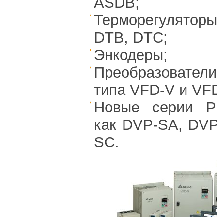
ASDB;
Терморегулят
DTB, DTC;
Энкодеры;
Преобразовател
типа VFD-V и VF
Новые серии P
как DVP-SA, DVP
SC.