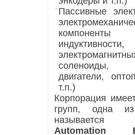
энкодеры и т.п.)
Пассивные элек
электромеханиче
компоненты
индуктивности
электромагнитн
соленоиды, 
двигатели, опто
т.п.)
Корпорация имее
групп, одна из
называетс
Automation