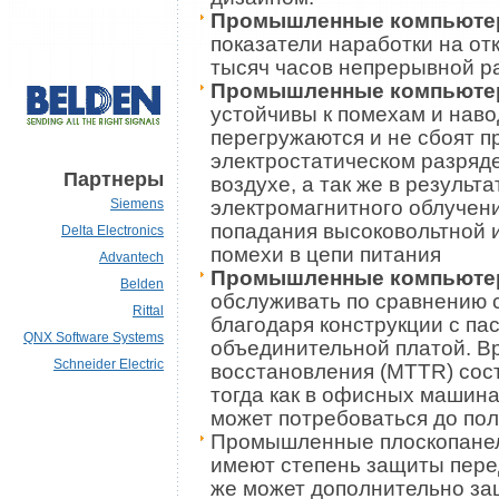
Промышленные компьют
показатели наработки на от
тысяч часов непрерывной р
Промышленные компьют
устойчивы к помехам и наво
перегружаются и не сбоят п
электростатическом разряде
Партнеры
воздухе, а так же в результа
электромагнитного облучен
Siemens
попадания высоковольтной 
Delta Electronics
помехи в цепи питания
Advantech
Промышленные компьют
Belden
обслуживать по сравнению 
Rittal
благодаря конструкции с па
QNX Software Systems
объединительной платой. В
Schneider Electric
восстановления (MTTR) сос
тогда как в офисных машин
может потребоваться до по
Промышленные плоскопане
имеют степень защиты перед
же может дополнительно з