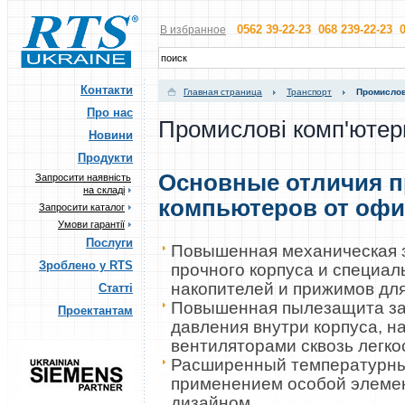
0562 39-22-23 068 239-22-23 0
В избранное
Контакти
Главная страница
Транспорт
Промислов
Про нас
Промислові комп'ютер
Новини
Продукти
Основные отличия 
Запросити наявність
на складі
компьютеров от оф
Запросити каталог
Умови гарантії
Послуги
Повышенная механическая з
Зроблено у RTS
прочного корпуса и специа
накопителей и прижимов для
Статті
Повышенная пылезащита за 
Проектантам
давления внутри корпуса, 
вентиляторами сквозь легк
Расширенный температурны
применением особой элеме
дизайном.