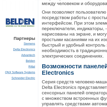
между человеком и оборудов
Они позволяют пользователю
посредством работы с прост
интерфейсом. При этом элеме
переключатели, индикаторы, -
нарисованы на экране, и мог
Партнеры
простыми касаниями на их из
Siemens
быстрый и удобный контроль 
Delta Electronics
необходимость в традиционных
электрических соединениях.
Advantech
Belden
Возможности панелей
Rittal
Electronics
QNX Software Systems
Schneider Electric
Серия средств человеко-маш
Delta Electronics представля
сенсорных панелей оператор
с множеством встроенных фун
управлять средствами автомат