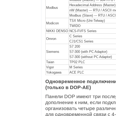
Hexadecimal Address (Master)
Modbus
nW (Master) --- RTU / ASCII 
Modbus (Slave) --- RTU / ASC
TSX Micro (Uni-Telway)
Modicon
TWIDO
NIKKI DENSO
NCS-FI/FS Series
C Series
Omron
CJ1/CS1 Series
S7 200
Siemens
S7-300 (with PC Adaptor)
S7-300 (without PC Adaptor)
Taian
TP02 PLC
Vigor
M Series
Yokogawa
ACE PLC
Одновременное подключение
(только в DOP-AE)
Панели DOP имеют три после
дополнение к ним, если подкл
организовать четыре различн
для одновременной связи с 4