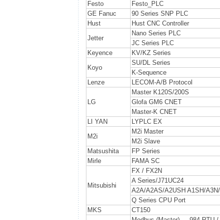
Festo
Festo_PLC
GE Fanuc
90 Series SNP PLC
Hust
Hust CNC Controller
Nano Series PLC
Jetter
JC Series PLC
Keyence
KV/KZ Series
SU/DL Series
Koyo
K-Sequence
Lenze
LECOM-A/B Protocol
Master K120S/200S
LG
Glofa GM6 CNET
Master-K CNET
LI YAN
LYPLC EX
M2i Master
M2i
M2i Slave
Matsushita
FP Series
Mirle
FAMA SC
FX / FX2N
A Series/J71UC24
Mitsubishi
A2A/A2AS/A2USH A1SH/A3N/
Q Series CPU Port
MKS
CT150
Modbus (Master) --- 984 RTU 