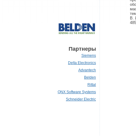
об
ма
те
В. 
485
Партнеры
Siemens
Delta Electronics
Advantech
Belden
Rittal
QNX Software Systems
Schneider Electric