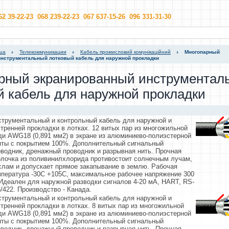
62 39-22-23 068 239-22-23 067 637-15-26 096 331-31-30
ица
Телекоммуникации
Кабель промисловий комунікаційний
Многопарный
нструментальный лотковый кабель для наружной прокладки
рный экранированный инструментал
й кабель для наружной прокладки
струментальный и контрольный кабель для наружной и
тренней прокладки в лотках. 12 витых пар из многожильной
ди AWG18 (0,891 мм2) в экране из алюминиево-полиэстерной
нты с покрытием 100%. Дополнительный сигнальный
оводник, дренажный проводник и разрывная нить. Прочная
олочка из поливинилхлорида противостоит солнечным лучам,
слам и допускает прямое закапывание в землю. Рабочая
мпература -30С +105С, максимальное рабочее напряжение 300
Идеален для наружной разводки сигналов 4-20 мА, HART, RS-
/422. Производство - Канада.
струментальный и контрольный кабель для наружной и
тренней прокладки в лотках. 8 витых пар из многожильной
ди AWG18 (0,891 мм2) в экране из алюминиево-полиэстерной
нты с покрытием 100%. Дополнительный сигнальный
оводник, дренажный проводник и разрывная нить. Прочная