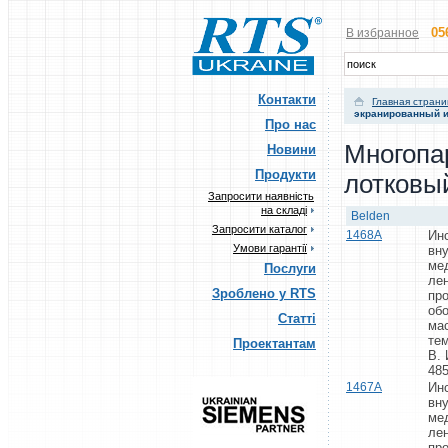
05
В избранное
Контакти
Главная стран
экранированный и
Про нас
Многопа
Новини
Продукти
лотковы
Запросити наявність
на складі
Belden
Запросити каталог
1468A
Ин
Умови гарантії
вну
ме
Послуги
ле
Зроблено у RTS
пр
об
Статті
ма
те
Проектантам
В. 
485
1467A
Ин
вну
ме
ле
пр