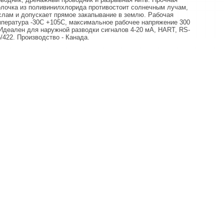
олочка из поливинилхлорида противостоит солнечным лучам,
слам и допускает прямое закапывание в землю. Рабочая
мпература -30С +105С, максимальное рабочее напряжение 300
Идеален для наружной разводки сигналов 4-20 мА, HART, RS-
/422. Производство - Канада.