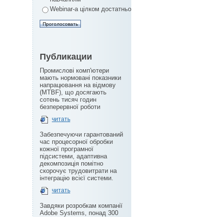
Webinar-а цілком достатньо
Публикации
Промислові комп'ютери
мають нормовані показники
напрацювання на відмову
(MTBF), що досягають
сотень тисяч годин
безперервної роботи
читать
Забезпечуючи гарантований
час процесорної обробки
кожної програмної
підсистеми, адаптивна
декомпозиція помітно
скорочує трудовитрати на
інтеграцію всієї системи.
читать
Завдяки розробкам компанії
Adobe Systems, понад 300