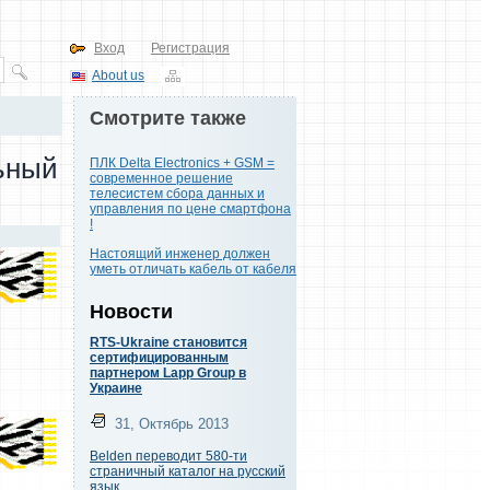
Вход
Регистрация
About us
Смотрите также
ьный
ПЛК Delta Electronics + GSM =
современное решение
телесистем сбора данных и
управления по цене смартфона
!
Настоящий инженер должен
уметь отличать кабель от кабеля
Новости
RTS-Ukraine становится
сертифицированным
партнером Lapp Group в
Украине
31, Октябрь 2013
Belden переводит 580-ти
страничный каталог на русский
язык