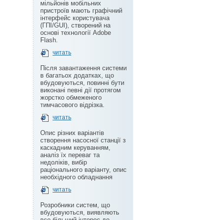
мільйонів мобільних
пристроїв мають графічний
інтерфейс користувача
(ГПІ/GUI), створений на
основі технології Adobe
Flash.
читать
Після завантаження системи
в багатьох додатках, що
вбудовуються, повинні бути
виконані певні дії протягом
жорстко обмеженого
тимчасового відрізка.
читать
Опис різних варіантів
створення насосної станції з
каскадним керуванням,
аналіз їх переваг та
недоліків, вибір
раціонального варіанту, опис
необхідного обладнання
читать
Розробники систем, що
вбудовуються, виявляють
все більший інтерес до