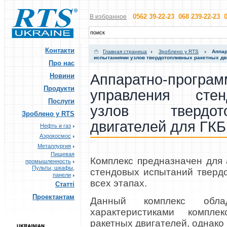
0562 39-22-23 068 239-22-23 0
В избранное
Контакти
Главная страница
Зроблено у RTS
Аппар
испытаниями узлов твердотопливных ракетных дви
Про нас
Аппаратно-про
Новини
Продукти
управления сте
Послуги
узлов твердот
Зроблено у RTS
двигателей для ГКБ
Нефть и газ
Аэрокосмос
Металлургия
Пищевая
Комплекс предназначен для
промышленность
Пульты, шкафы,
стендовых испытаний тверд
панели
всех этапах.
Статті
Проектантам
Данный комплекс обла
характеристиками компл
ракетных двигателей, однак