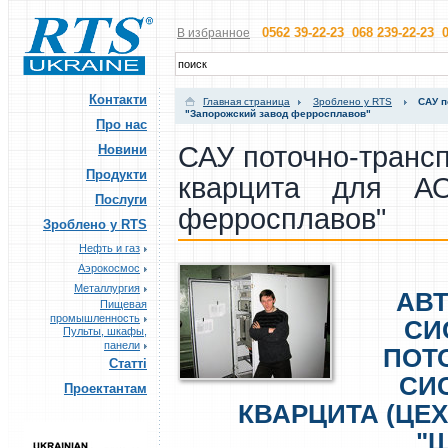
0562 39-22-23 068 239-22-23 0
В избранное
Контакти
Главная страница
Зроблено у RTS
САУ п
"Запорожский завод ферросплавов"
Про нас
САУ поточно-транс
Новини
Продукти
кварцита для АО
Послуги
ферросплавов"
Зроблено у RTS
Нефть и газ
Аэрокосмос
Металлургия
АВ
Пищевая
промышленность
СИ
Пульты, шкафы,
панели
ПОТ
Статті
СИ
Проектантам
КВАРЦИТА (ЦЕХ
"Ш