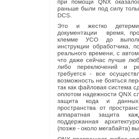
при помощи QNX оказалос
раньше были под силу толь
DCS.
Это и жестко детерми
документации время, пр
клемме УСО до выполне
инструкции обработчика, п
реального времени, с автом
что даже сейчас лучше любо
либо переключений и р
требуется - все осуществл
возможность не бояться пер
так как файловая система с
оплотом надежности QNX сл
защита кода и данных 
пространства от пространс
аппаратная защита каж
поддержанная архитектурой
(позже - около мегабайта) в