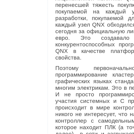
перенесшей тяжесть покуп
покупаемой на каждый 
разработки, покупаемой д
каждый узел QNX обходился
сегодня за официальную ли
евро. Это создавало
конкурентоспособных прог
QNX в качестве платфо
свойства.
Поэтому первонача
программирование класт
графических языках станда
многим электрикам. Это в п
И не просто программиро
участия системных и С про
происходит в мире контро
никого не интересует, что 
контроллер с самодельным
которое находит ПЛК (а то
далее) в сети и загружает