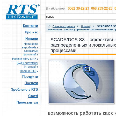
0562 39-22-23 068 239-22-23 0
В избранное
Контакти
Главная страница
Новини
SCADA/DCS S3
локальных систем управления технологическим п
Про нас
Новини
SCADA/DCS S3 – эффективны
Новини від
распределенных и локальных
виробників
процессами.
Спеціальні
пропозиції
Новини світу QNX
Будні системної
інтеграції
Новини RTS
Продукти
Послуги
Зроблено у RTS
Статті
Проектантам
возможность работать как с