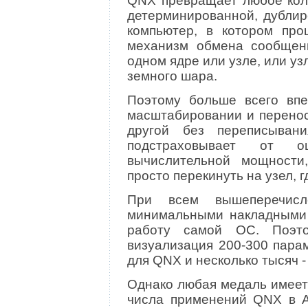
QNX превращает любое коли
детерминированной, дублир
компьютер, в котором про
механизм обмена сообщен
одном ядре или узле, или уз
земного шара.
Поэтому больше всего впе
масштабировании и перенос
другой без переписыван
подстраховывает от 
вычислительной мощности
просто перекинуть на узел, г
При всем вышеперечис
минимальными накладными 
работу самой ОС. Поэт
визуализация 200-300 парам
для QNX и несколько тысяч -
Однако любая медаль имеет
числа применений QNX в А