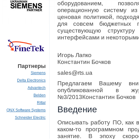
оборудованием, позво
операционную систему из
ценовая политикой, подход
для совсем бюджетных пр
существующую структур
интерфейсами и некоторыми
Игорь Лапко
Константин Бочков
Партнеры
sales@rts.ua
Siemens
Delta Electronics
Предлагаем Вашему вни
Advantech
опубликованной в жу
Belden
№3/2013Константин Бочков
Rittal
Введение
QNX Software Systems
Schneider Electric
Описывать работу ПО, как 
каком-то программном про
занятие. В эпоху скоро