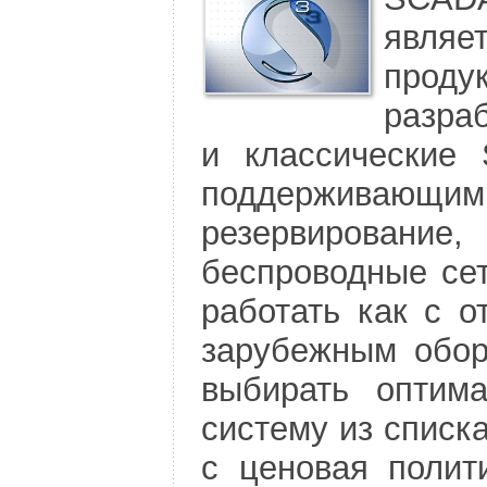
явля
прод
разра
и классические
поддержив
резервировани
беспроводные сет
работать как с о
зарубежным обор
выбирать оптим
систему из списк
с ценовая полит