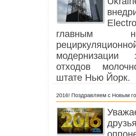
Ukrai
вне
Elect
главным н
рециркуляционно
модернизации 
отходов молочн
штате Нью Йорк.
2016! Поздравляем с Новым г
Уваж
друзь
оппо