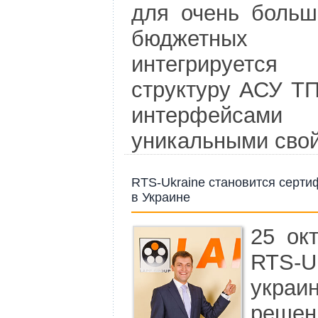
для очень больш
бюджетных п
интегрируетс
структуру АСУ ТП
интерфейсам
уникальными сво
RTS-Ukraine становится серт
в Украине
25 ок
RTS-
укра
реш