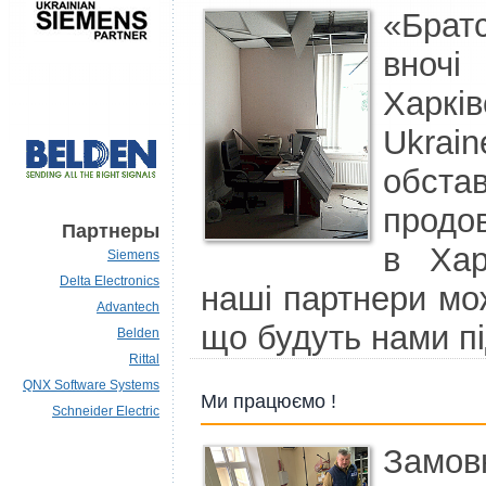
«Брат
вночі
Харкі
Ukrain
обста
продо
Партнеры
в Хар
Siemens
Delta Electronics
наші партнери мо
Advantech
що будуть нами пі
Belden
Rittal
QNX Software Systems
Ми працюємо !
Schneider Electric
Замо