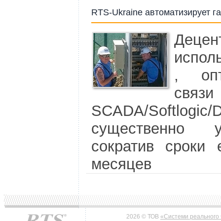
RTS-Ukraine автоматизирует г
Децен
испол
, оп
связ
SCADA/Softlogi
существенно у
сократив сроки 
месяцев
2026 © ТОВ
«Системи реального 