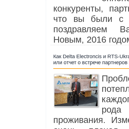
конкуренты, парт
что вы были с 
поздравляем 
Новым, 2016 годо
Как Delta Electroncis и RTS-U
или отчет о встрече партнеров
Проб
поте
каждог
рода
проживания. Изм