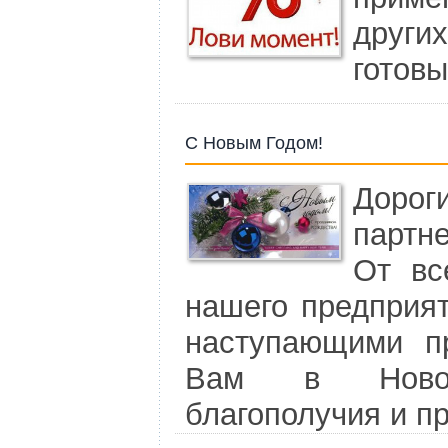
други
готовы
С Новым Годом!
Доро
партне
От вс
нашего предприят
наступающими п
Вам в Новом
благополучия и п