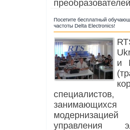
преобразователей
Посетите бесплатный обучающ
частоты Delta Electronics!
RT
Uk
и D
(т
ко
специалистов
занимающихс
модернизацией
управления э