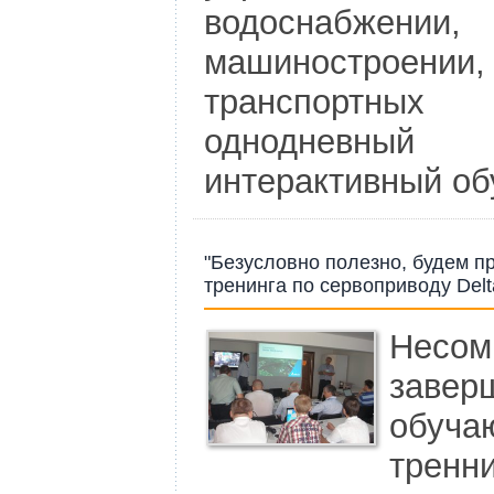
водоснабжен
машинострое
транспортных 
однодневн
интерактивный о
"Безусловно полезно, будем пр
тренинга по сервоприводу Delta
Несо
заве
обуч
тренн