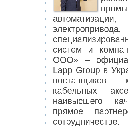
промы
автоматизации, 
электропривод
специализирова
систем и комп
ООО» – официал
Lapp Group в Укр
поставщиков к
кабельных акс
наивысшего ка
прямое партне
сотрудничестве.