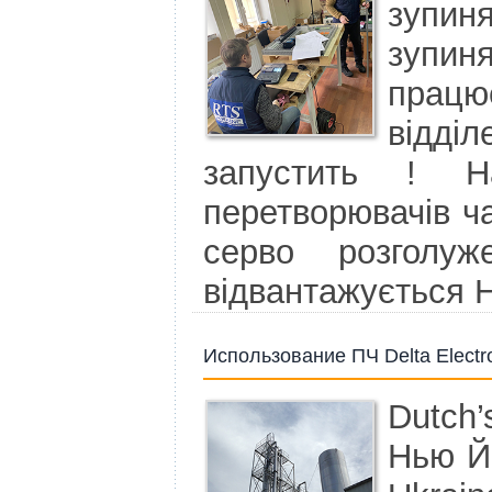
зупи
зупин
прац
відді
запустить ! 
перетворювачів ча
серво розголу
відвантажується
Использование ПЧ Delta Electr
Dutch’
Нью Й