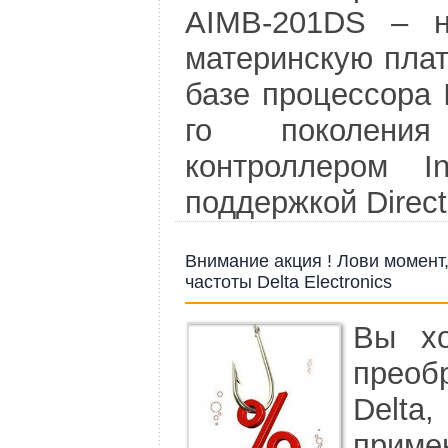
AIMB-201DS – 
материнскую плат
базе процессора I
го поколени
контроллером I
поддержкой Direct
Внимание акция ! Лови момент
частоты Delta Electronics
Вы хо
преоб
Delt
приме