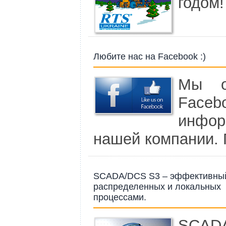
годом!
Любите нас на Facebook :)
Мы о
Faceb
инфо
нашей компании. 
SCADA/DCS S3 – эффективный
распределенных и локальных 
процессами.
SCAD