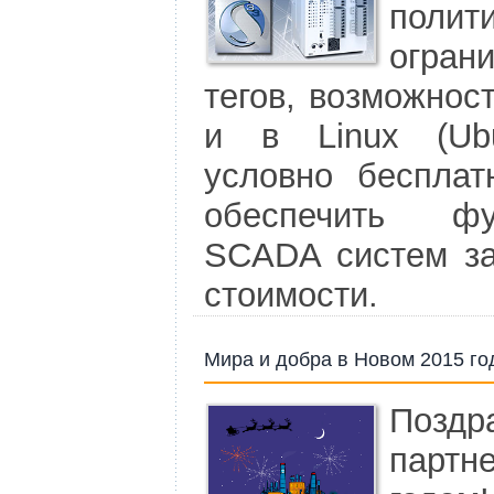
поли
огран
тегов, возможнос
и в Linux (Ubu
условно бесплат
обеспечить ф
SCADA систем за
стоимости.
Мира и добра в Новом 2015 го
Поздр
партн