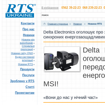
0562 39-22-23 068 239-22-23 0
В избранное
Контакти
Главная страница
Новини
Новини RTS
Про нас
Delta Electronics оголошує пр
Новини
синхроних енергозаощадливих 
Новини від
виробників
Спеціальні
Delta 
пропозиції
Новини світу QNX
огол
Будні системної
інтеграції
Новини RTS
пере
Продукти
енерг
Послуги
Зроблено у RTS
MSI!
Статті
Проектантам
«Вони до нас у нічний час!»