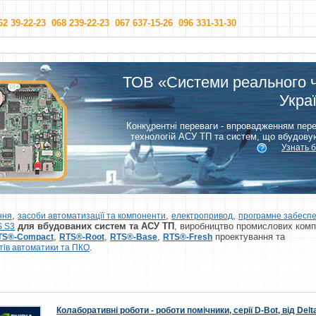
62 39-22-23 068 239-22-23 067 637-15-26 096 331-31-30
ТОВ «Системи реального 
Укра
Конкурентні переваги - впровадженням пер
технологій АСУ ТП та систем, що вбудову
Узнать 
,
,
,
ння
засоби автоматизацїї та компоненти
електропривод
програмне забесп
для вбудованих систем та АСУ ТП
, виробництво промислових комп
 S3
,
,
,
проектування та
TS®-Compact
RTS®-Root
RTS®-Base
RTS®-Fresh
.
тів автоматики та ПКО
Колаборативні роботи - роботи помічники, серії D-Bot, від Delt