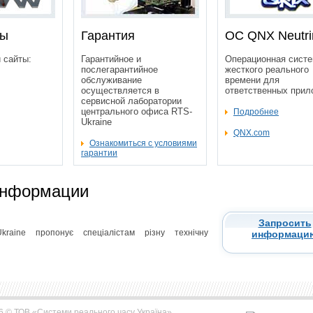
ты
Гарантия
OC QNX Neutri
 сайты:
Гарантийное и
Операционная сист
послегарантийное
жесткого реального
обслуживание
времени для
осуществляется в
ответственных прил
сервисной лаборатории
центрального офиса RTS-
Подробнее
Ukraine
QNX.com
Ознакомиться с условиями
гарантии
информации
Запросить
kraine пропонує спеціалістам різну технічну
информаци
6 © ТОВ
«Системи реального часу Україна»