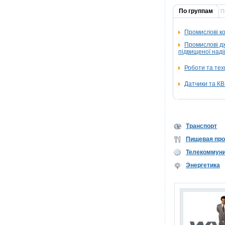
По группам
П
Промислові к
Промислові д
підвищеної наді
Роботи та тех
Датчики та К
Транспорт
Пищевая пр
Телекоммун
Энергетика