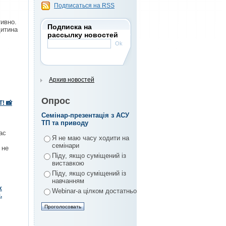
Подписаться на RSS
тивно.
Подписка на
дитина
рассылку новостей
Архив новостей
Опрос
! 📸
Семінар-презентація з АСУ
ТП та приводу
ас
Я не маю часу ходити на
семінари
 не
Піду, якщо суміщений із
виставкою
Піду, якщо суміщений із
навчанням
х
Webinar-а цілком достатньо
.