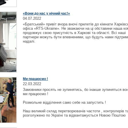
«Вони до нас у нічний час!»
04.07.2022
«Братський» привіт вчора вночі прилетів до кімнати Харківс
офіса «RTS-Ukraine». Не зважаючи на ці обставини наша ко
продовжує свою присутність в Харкові та області. Всі наші
партнери можуть бути впевненими, що будуть нами підтрима
надалі.
Ми працюємо !
22.03.2022
Замовники просять не зупинятись, бо інакше зупиняться во
ми працюємо !
Розмольне відділення само себе на запустить !
Наш великий склад перетворювачів частоти , контролерів т
розголужено по Україні та відвантажується Новою Поштою