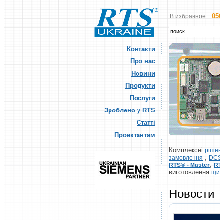
05
В избранное
Контакти
Про нас
Новини
Продукти
Послуги
Зроблено у RTS
Статті
Проектантам
Комплексні
ріше
,
замовлення
DCS
,
RTS® - Master
R
виготовлення
щи
Новости