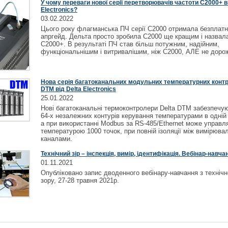
У чому переваги нової серії перетворювачів частоти C2000+ в
Electronics?
03.02.2022
Цього року флагманська ПЧ серії С2000 отримала безплат
апргейд. Дельта просто зробила С2000 ще кращим і назвал
С2000+. В результаті ПЧ став більш потужним, надійним,
функціональнішим і витривалішим, ніж С2000, АЛЕ не доро
Нова серія багатоканальних модульних температурних конт
DTM від Delta Electronics
25.01.2022
Нові багатоканальні термоконтролери Delta DTM забезпечу
64-х незалежних контурів керування температурами в одній з
а при використанні Modbus за RS-485/Ethernet може управл
температурою 1000 точок, при повній ізоляції між вимірюв
каналами.
Технічний зір – інспекція, вимір, ідентифікація. Вебінар-навча
01.11.2021
Опубліковано запис дводенного вебінару-навчання з технічн
зору, 27-28 травня 2021р.