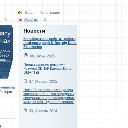
Вход
Регистрация
About us
Новости
часу
Колаборативні роботи - роботи
їна»
помічники, серії D-Bot, від Delta
Electronics
едових
ються!
09, Июнь 2025
больше
Представляємо новинку –
Розумна 3D ToF Камера Delta
DMV-T! 📸
07, Январь 2025
ечен
ня на
Delta Electronics оголошує про
'ютерів
запуск виробництва передових
синхроних енергозаощадливих
моторів MSI. Відео порівняння.
09, Апрель 2024
a