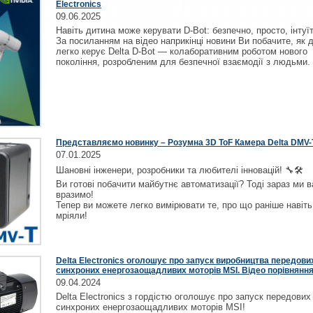
Electronics
09.06.2025
Навіть дитина може керувати D-Bot: безпечно, просто, інтуї
За посиланням на відео наприкінці новини Ви побачите, як 
легко керує Delta D-Bot — колаборативним роботом нового
покоління, розробленим для безпечної взаємодії з людьми.
Представляємо новинку – Розумна 3D ToF Камера Delta DMV-T
07.01.2025
Шановні інженери, розробники та любителі інновацій! 🔧🛠️
Ви готові побачити майбутнє автоматизації? Тоді зараз ми в
вразимо!
Тепер ви можете легко вимірювати те, про що раніше навіть
мріяли!
Delta Electronics оголошує про запуск виробництва передови
синхроних енергозаощадливих моторів MSI. Відео порівняння
09.04.2024
Delta Electronics з гордістю оголошує про запуск передових
синхроних енергозаощадливих моторів MSI!