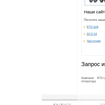
Наши сай
Посетите наши
RTS-Soft
DCS S3
Частотник
Запрос 
Компанія RTS-U
літературу.
202