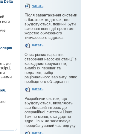
ід Delta
читать
Після завантаження системи
ний
в багатьох додатках, що
а його
вбудовуються, повинні бути
виконані певні дії протягом
жче!
жорстко обмеженого
тимчасового відрізка.
читать
ролерів
Опис різних варіантів
створення насосної станції з
ють до
каскадним керуванням,
бірці,
аналіз їх переваг та
яти
недоліків, вибір
альними
раціонального варіанту, опис
необхідного обладнання
читать
ння.
Розробники систем, що
ого
вбудовуються, виявляють
все більший інтерес до
операційної системи Linux.
Тим не менш, стандартне
ядро Linux не забезпечує
передбачуваний час відгуку.
читать