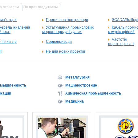
о отраслям
По производителям
омп'ютери
Промислові контролери
SCADA/Softlog
жерела живлення
Устаткування промислових
Кабель проми
йності
мереж передачі даних
комунікаційний
Частотні
нічний зір
Сервоприводи
перетворювачі
ВП
Не для нових проектів
Металлургия
омышленность
Машиностроение
икации
Химическая промышленность
Медицина