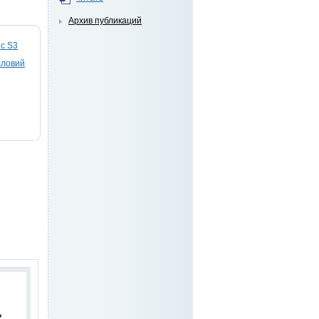
Архив публикаций
ic S3
словий