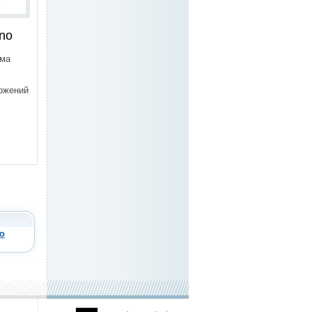
no
ема
ожений
ю