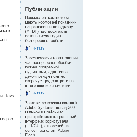
Публикации
Промислові комп'ютери
мають нормовані показники
ького
напрацювання на відмову
мпанія
(MTBF), що досягають
сотень тисяч годин
ні і
безперервної роботи
читать
Забезпечуючи гарантований
час процесорної обробки
кожної програмної
підсистеми, адаптивна
декомпозиція помітно
скорочує трудовитрати на
інтеграцію всієї системи.
читать
ни. Тому
Завдяки розробкам компанії
Adobe Systems, понад 300
мільйонів мобільних
пристроїв мають графічний
а серво
інтерфейс користувача
(ГПІ/GUI), створений на
основі технології Adobe
Flash.