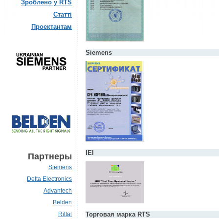
Зроблено у RTS
Статті
Проектантам
Siemens
IEI
Партнеры
Siemens
Delta Electronics
Advantech
Belden
Rittal
Торговая марка RTS