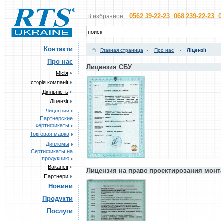
0562 39-22-23 068 239-22-23 0
В избранное
Контакти
Главная страница
Про нас
Ліцензії
Про нас
Лицензия СБУ
Місія
Історія компанії
Діяльність
Ліцензії
Лицензии
Партнерские
сертификаты
Торговая марка
Дипломы
Сертификаты на
продукцию
Вакансії
Лицензия на право проектирования монт
Партнери
Новини
Продукти
Послуги