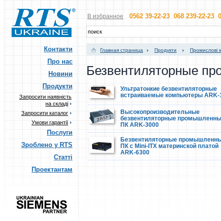
0562 39-22-23 068 239-22-23 0
В избранное
Контакти
Главная страница
Продукти
Промислові 
Про нас
Безвентиляторные п
Новини
Продукти
Ультратонкие безвентиляторные
встраиваемые компьютеры ARK-
Запросити наявність
на складі
Высокопроизводительные
Запросити каталог
безвентиляторные промышленн
Умови гарантії
ПК ARK-3000
Послуги
Безвентиляторные промышленн
Зроблено у RTS
ПК с Mini-ITX материнской платой
ARK-6300
Статті
Проектантам