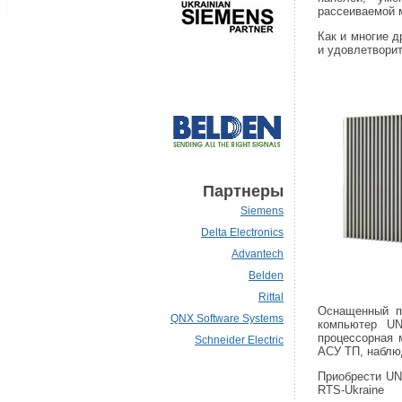
рассеиваемой 
Как и многие д
и удовлетвори
Партнеры
Siemens
Delta Electronics
Advantech
Belden
Rittal
Оснащенный 
QNX Software Systems
компьютер UN
процессорная 
Schneider Electric
АСУ ТП, наблю
Приобрести UN
RTS-Ukraine