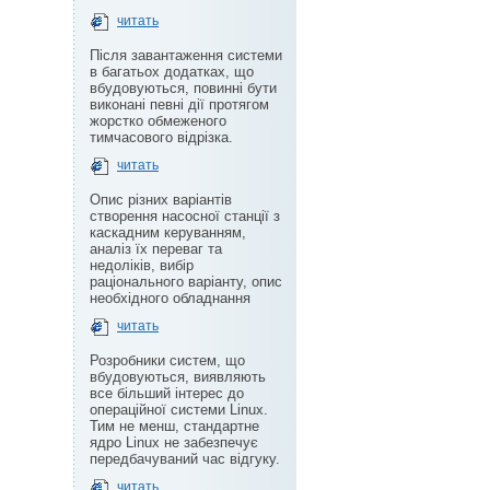
читать
Після завантаження системи
в багатьох додатках, що
вбудовуються, повинні бути
виконані певні дії протягом
жорстко обмеженого
тимчасового відрізка.
читать
Опис різних варіантів
створення насосної станції з
каскадним керуванням,
аналіз їх переваг та
недоліків, вибір
раціонального варіанту, опис
необхідного обладнання
читать
Розробники систем, що
вбудовуються, виявляють
все більший інтерес до
операційної системи Linux.
Тим не менш, стандартне
ядро Linux не забезпечує
передбачуваний час відгуку.
читать