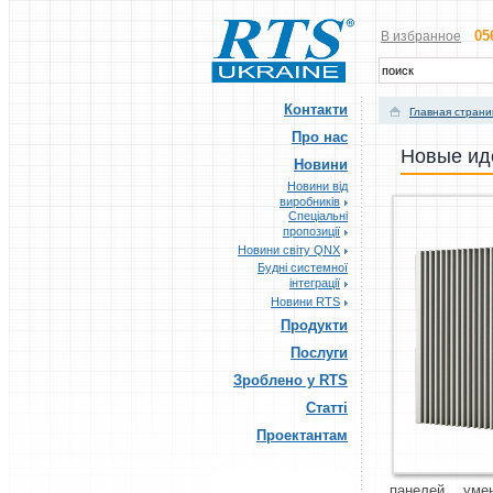
05
В избранное
Контакти
Главная стран
Про нас
Новые ид
Новини
Новини від
виробників
Спеціальні
пропозиції
Новини світу QNX
Будні системної
інтеграції
Новини RTS
Продукти
Послуги
Зроблено у RTS
Статті
Проектантам
панелей, ум