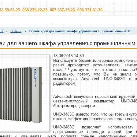
62 39-22-23 068 239-22-23 067 637-15-26 096 331-31-30
ица
Новини
Новые идеи для вашего шкафа управления с промышленным ПК
еи для вашего шкафа управления с промышленным
18.08.2015 14:59
Используете безвентиляторные компоненты,
равно приходится устанавливать венти
шкаф? Чувствуете, что это не правильно?
правильно, потому что Вы не знали 
компьютерах Advantech UNO-3483G c 
радиатором
Advantech выпускает первый монтируемый
безвентиляторный компьютер UNO-3
быстрым процессором.
UNO-3483G вместо того, что бы греть внут
шкафа, эффективно рассеивает тепло снар
UNO-3483G позволяет использовать
простаивающие площади дверей или б
еньшая и удешевляя шкаф, получая прежде недостижимую для