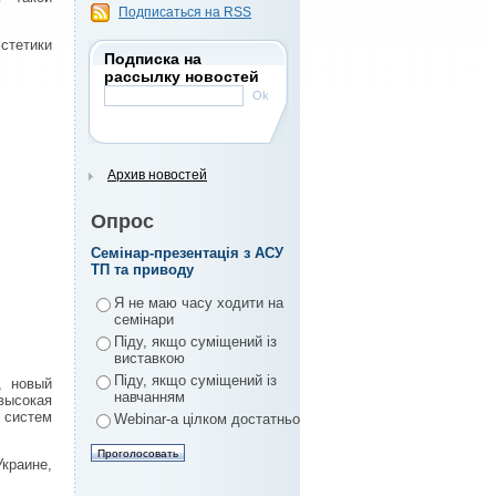
Подписаться на RSS
эстетики
Подписка на
рассылку новостей
Архив новостей
Опрос
Семінар-презентація з АСУ
ТП та приводу
Я не маю часу ходити на
семінари
Піду, якщо суміщений із
виставкою
Піду, якщо суміщений із
, новый
навчанням
высокая
 систем
Webinar-а цілком достатньо
краине,