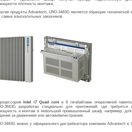
мощности плотность монтажа.
ругие продукты Advantech, UNO-3483G является образцом технической 
т самых взыскательных заказчиков.
процессором
Intel i7 Quad core
и 8 гигабайтами оперативной памяти
O-3843G разработан специально для приложений, где требуется 
мощность и монтаж в небольшой промышленный шкаф, например, для
дения за движением или автомобилестроения.
O-3483G можно у официального дистрибьютора компании Advantech в У