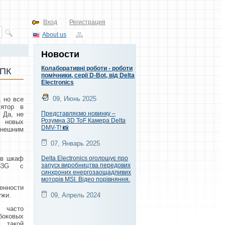
Вход
Регистрация
About us
Новости
Колаборативні роботи - роботи
 ПК
помічники, серії D-Bot, від Delta
Electronics
09, Июнь 2025
 но все
лятор в
Представляємо новинку –
 Да, не
Розумна 3D ToF Камера Delta
о новых
DMV-T! 📸
внешним
07, Январь 2025
 в шкаф
Delta Electronics оголошує про
запуск виробництва передових
483G с
синхроних енергозаощадливих
моторів MSI. Відео порівняння.
ренности
ужи.
09, Апрель 2024
 часто
оковых
 такой