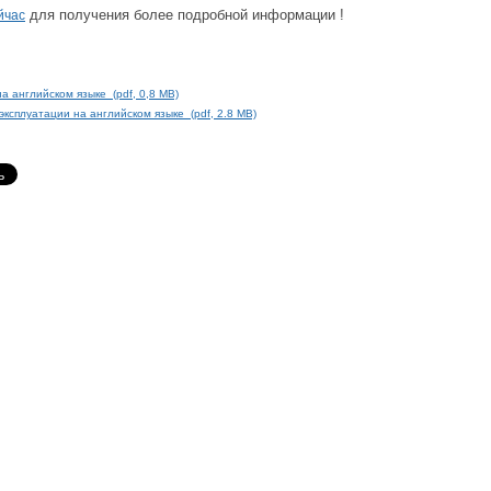
для получения более подробной информации !
йчас
а английском языке (pdf, 0,8 МВ)
эксплуатации на английском языке (pdf, 2.8 МВ)