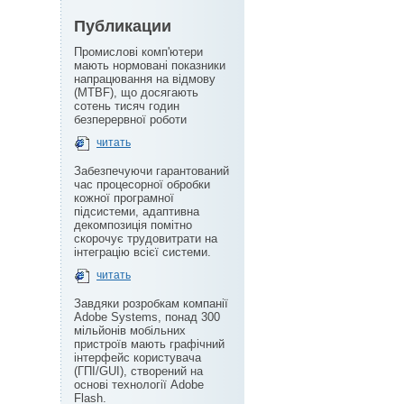
Публикации
Промислові комп'ютери
мають нормовані показники
напрацювання на відмову
(MTBF), що досягають
сотень тисяч годин
безперервної роботи
читать
Забезпечуючи гарантований
час процесорної обробки
кожної програмної
підсистеми, адаптивна
декомпозиція помітно
скорочує трудовитрати на
інтеграцію всієї системи.
читать
Завдяки розробкам компанії
Adobe Systems, понад 300
мільйонів мобільних
пристроїв мають графічний
інтерфейс користувача
(ГПІ/GUI), створений на
основі технології Adobe
Flash.