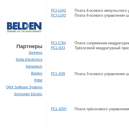
PCI-1242
Плата 4-осевого импульсного
PCI-1243
Плата 4-осевого управления 
PCI-1784
Плата сопряжения квадратурн
Партнеры
PCL-833
Трёхосевой квадратурный прео
Siemens
Delta Electronics
Advantech
Belden
PCL-839
Плата 3-осевого управления 
Rittal
QNX Software Systems
Schneider Electric
PCL-839+
Плата трёхосевого управлени