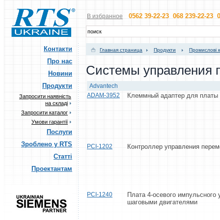
0562 39-22-23 068 239-22-23 0
В избранное
Контакти
Главная страница
Продукти
Промислові 
Про нас
Системы управления
Новини
Продукти
Advantech
ADAM-3952
Клеммный адаптер для платы
Запросити наявність
на складі
Запросити каталог
Умови гарантії
Послуги
Зроблено у RTS
PCI-1202
Контроллер управления пере
Статті
Проектантам
PCI-1240
Плата 4-осевого импульсного
шаговыми двигателями