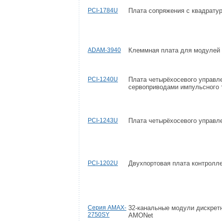
PCI-1784U
Плата сопряжения с квадрату
ADAM-3940
Клеммная плата для модулей
PCI-1240U
Плата четырёхосевого управл
сервоприводами импульсного 
PCI-1243U
Плата четырёхосевого управл
PCI-1202U
Двухпортовая плата контролл
Серия AMAX-
32-канальные модули дискрет
2750SY
AMONet