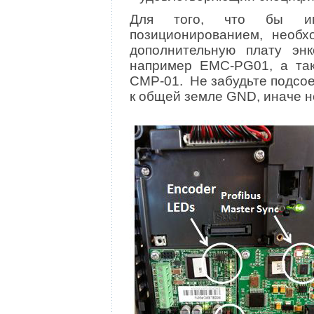
Для того, что бы им
позиционированием, необх
дополнительную плату энк
например EMC-PG01, а так
CMP-01. Не забудьте подсо
к общей земле GND, иначе н