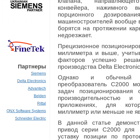
клапана, направляющег
конвейера, нажимного в
порционного дозирован
машиностроителей вообще в
борятся на протяжении кар
недоезжает.
Прецизионное позициониров
миллиметра и выше, учиты
факторов успешно реша
производства Delta Electron
Партнеры
Siemens
Однако и обычный о
Delta Electronics
преобразователь C2000 мо
Advantech
задач позиционирования 
Belden
производительностью и
Rittal
приложениях, для кото
миллиметр или меньше не яв
QNX Software Systems
Schneider Electric
В данной статье демонстр
привод серии C2000 для 
уставку позиции по прото