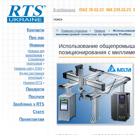
0562 39-22-23 068 239-22-23 0
В избранное
Контакти
Главная страница
Новини
Использовани
миллиметровой точностью по протоколу Profibus
Про нас
Новини
Использование общепромышл
Новини від
позиционирования с миллимет
виробників
Спеціальні
пропозиції
Новини світу QNX
Будні системної
інтеграції
Новини RTS
Продукти
Послуги
Зроблено у RTS
Статті
Проектантам