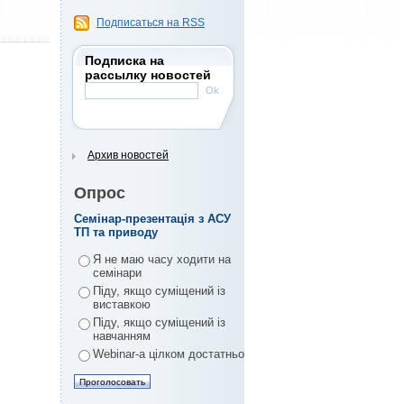
Подписаться на RSS
Подписка на
рассылку новостей
Архив новостей
Опрос
Семінар-презентація з АСУ
ТП та приводу
Я не маю часу ходити на
семінари
Піду, якщо суміщений із
виставкою
Піду, якщо суміщений із
навчанням
Webinar-а цілком достатньо