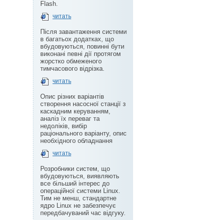
Flash.
читать
Після завантаження системи
в багатьох додатках, що
вбудовуються, повинні бути
виконані певні дії протягом
жорстко обмеженого
тимчасового відрізка.
читать
Опис різних варіантів
створення насосної станції з
каскадним керуванням,
аналіз їх переваг та
недоліків, вибір
раціонального варіанту, опис
необхідного обладнання
читать
Розробники систем, що
вбудовуються, виявляють
все більший інтерес до
операційної системи Linux.
Тим не менш, стандартне
ядро Linux не забезпечує
передбачуваний час відгуку.