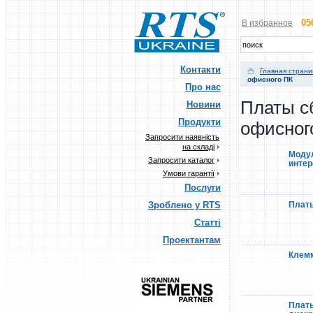
05
В избранное
Контакти
Главная стран
офисного ПК
Про нас
Платы с
Новини
Продукти
офисног
Запросити наявність
на складі
Модул
Запросити каталог
инте
Умови гарантії
Послуги
Зроблено у RTS
Платы
Статті
Проектантам
Клем
Платы