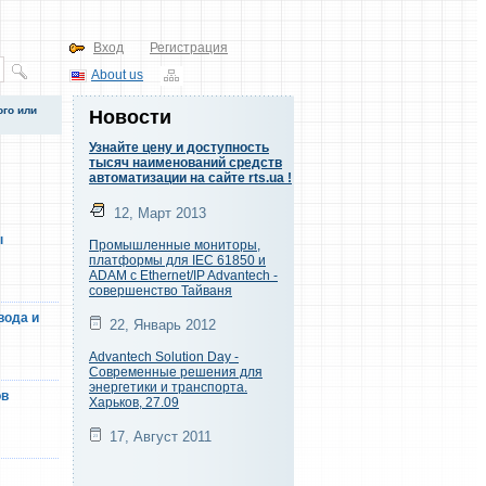
Вход
Регистрация
About us
го или
Новости
Узнайте цену и доступность
и
тысяч наименований средств
автоматизации на сайте rts.ua !
12, Март 2013
ы
Промышленные мониторы,
платформы для IEC 61850 и
ADAM c Ethernet/IP Advantech -
совершенство Тайваня
вода и
22, Январь 2012
Advantech Solution Day -
Современные решения для
энергетики и транспорта.
ов
Харьков, 27.09
17, Август 2011