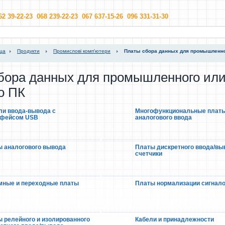
62 39-22-23 068 239-22-23 067 637-15-26 096 331-31-30
ица
Продукти
Промислові комп'ютери
Платы сбора данных для промышленно
бора данных для промышленного ил
о ПК
и ввода-вывода с
Многофункциональные плат
рфейсом USB
аналогового ввода
 аналогового вывода
Платы дискретного ввода/вы
счетчики
мные и переходные платы
Платы нормализации сигнал
 релейного и изолированного
Кабели и принадлежности