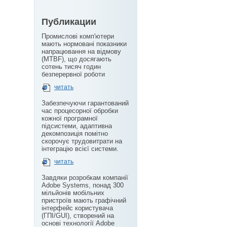
Публикации
Промислові комп'ютери
мають нормовані показники
напрацювання на відмову
(MTBF), що досягають
сотень тисяч годин
безперервної роботи
читать
Забезпечуючи гарантований
час процесорної обробки
кожної програмної
підсистеми, адаптивна
декомпозиція помітно
скорочує трудовитрати на
інтеграцію всієї системи.
читать
Завдяки розробкам компанії
Adobe Systems, понад 300
мільйонів мобільних
пристроїв мають графічний
інтерфейс користувача
(ГПІ/GUI), створений на
основі технології Adobe