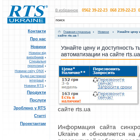
0562 39-22-23 068 239-22-23 0
В избранное
Контакти
Главная страница
Новини
Узнайте цену 
сайте rts.ua !
Про нас
Новини
Узнайте цену и доступность 
Новини від
автоматизации на сайте rts.ua
виробників
Спеціальні
пропозиції
Новини світу QNX
Будні системної
інтеграції
Новини RTS
Продукти
Послуги
Зроблено у RTS
сайте rts.ua
Статті
Проектантам
Информация сайта синхро
Ukraine и обновляется на 