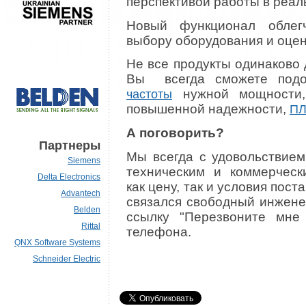
перспективой работы в реал
Новый функционал облег
выбору оборудования и оцен
Не все продукты одинаково 
Вы всегда сможете под
нужной мощност
частоты
повышенной надежности,
ПЛ
А поговорить?
Партнеры
Мы всегда с удовольствие
Siemens
техническим и коммерческ
Delta Electronics
как цену, так и условия пост
Advantech
связался свободный инжене
Belden
ссылку "Перезвоните мне
Rittal
телефона.
QNX Software Systems
Schneider Electric