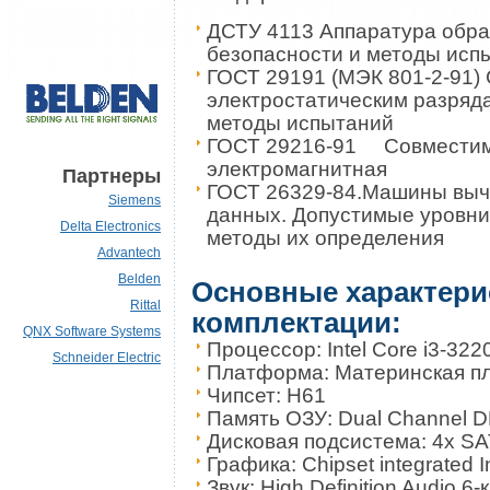
ДСТУ 4113 Аппаратура обра
безопасности и методы исп
ГОСТ 29191 (МЭК 801-2-91) 
электростатическим разряд
методы испытаний
ГОСТ 29216-91 Совмести
электромагнитная
Партнеры
ГОСТ 26329-84.Машины выч
Siemens
данных. Допустимые уровни
Delta Electronics
методы их определения
Advantech
Belden
Основные характери
Rittal
комплектации:
QNX Software Systems
Процессор: Intel Core i3-322
Schneider Electric
Платформа: Материнская пл
Чипсет: H61
Память ОЗУ: Dual Channel D
Дисковая подсистема: 4x SA
Графика: Chipset integrated 
Звук: High Definition Audio 