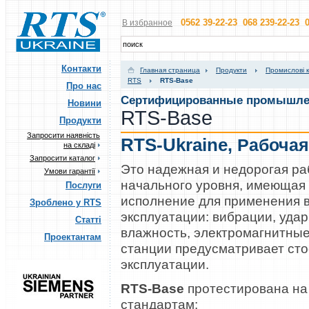
0562 39-22-23 068 239-22-23 0
В избранное
Контакти
Главная страница
Продукти
Промислові 
RTS
RTS-Base
Про нас
Сертифицированные промышле
Новини
RTS-Base
Продукти
Запросити наявність
RTS-Ukraine
,
Рабочая
на складі
Запросити каталог
Это надежная и недорогая ра
Умови гарантії
начального уровня, имеюща
Послуги
исполнение для применения в
Зроблено у RTS
эксплуатации: вибрации, удар
Статті
влажность, электромагнитные
Проектантам
станции предусматривает ст
эксплуатации.
RTS-Base
протестирована на
стандартам: