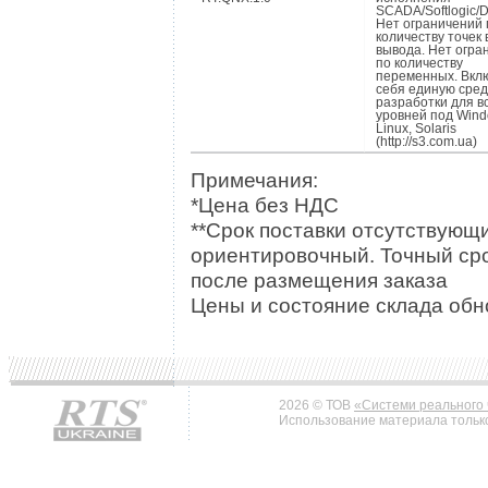
SCADA/Softlogic/
Нет ограничений 
количеству точек 
вывода. Нет огра
по количеству
переменных. Вкл
себя единую сред
разработки для в
уровней под Wind
Linux, Solaris
(http://s3.com.ua)
Примечания:
*Цена без НДС
**Срок поставки отсутствующи
ориентировочный. Точный сро
после размещения заказа
Цены и состояние склада обно
2026 © ТОВ
«Системи реального 
Использование материала только