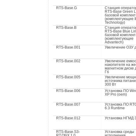
RTS-Base.G
Станция операто
RTS-Base Green L
базовой комплек
(комплектующие I
Technology)
RTS-Base.B
Станция операто
RTS-Base Blue Lin
базовой комплек
(комплектующие
Advantech)
RTS-Base.001
Увеличение ОЗУ д
RTS-Base.002
Увеличение емко
накопителя на же
магнитном диске 
Гб
RTS-Base.005
Увеличение мощн
источника питани
300 Вт
RTS-Base.006
Установка ПО Wi
XP Pro (oem)
RTS-Base.007
Установка ПО RT
6.3 Runtime
RTS-Base.012
Установка НГМД 3
RTS-Base.S3-
Установка среды
RT.QNX.1.0
исполнения