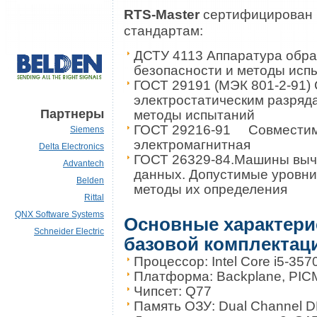
RTS-Master
сертифицирован 
стандартам:
ДСТУ 4113 Аппаратура обра
безопасности и методы исп
ГОСТ 29191 (МЭК 801-2-91) 
электростатическим разряд
Партнеры
методы испытаний
ГОСТ 29216-91 Совмести
Siemens
электромагнитная
Delta Electronics
ГОСТ 26329-84.Машины выч
Advantech
данных. Допустимые уровни
Belden
методы их определения
Rittal
QNX Software Systems
Основные характери
Schneider Electric
базовой комплектац
Процессор: Intel Core i5-357
Платформа: Backplane, PIC
Чипсет: Q77
Память ОЗУ: Dual Channel D