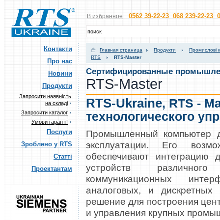
0562 39-22-23 068 239-22-23 0
В избранное
Контакти
Главная страница
Продукти
Промислові 
RTS
RTS-Master
Про нас
Сертифицированные промышле
Новини
RTS-Master
Продукти
Запросити наявність
RTS-Ukraine
,
RTS - Ma
на складі
Запросити каталог
технологического уп
Умови гарантії
Промышленный компьютер д
Послуги
эксплуатации. Его возмо
Зроблено у RTS
обеспечивают интеграцию 
Статті
устройств различног
Проектантам
коммуникационных инте
аналоговых, и дискретных
решение для построения цен
и управления крупных промы