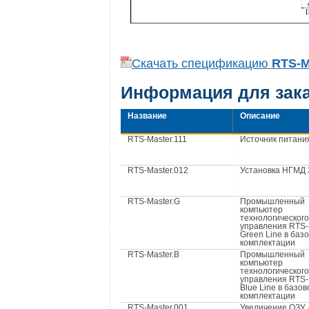
Скачать спецификацию
RTS-M
Информация для зак
Название
Описание
RTS-Master.111
Источник питани
RTS-Master.012
Установка НГМД 
RTS-Master.G
Промышленный
компьютер
технологического
управления RTS-
Green Line в баз
комплектации
RTS-Master.В
Промышленный
компьютер
технологического
управления RTS-
Blue Line в базов
комплектации
RTS-Master.001
Увеличение ОЗУ 