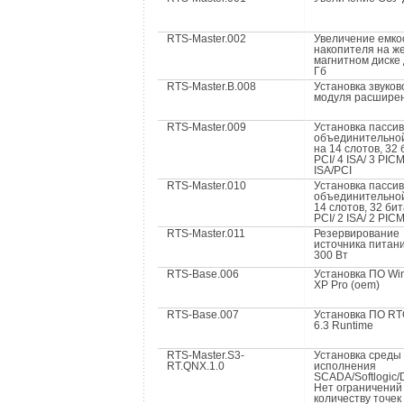
RTS-Master.002
Увеличение емко
накопителя на ж
магнитном диске 
Гб
RTS-Master.B.008
Установка звуков
модуля расшире
RTS-Master.009
Установка пасси
объединительно
на 14 слотов, 32 
PCI/ 4 ISA/ 3 PIC
ISA/PCI
RTS-Master.010
Установка пасси
объединительно
14 слотов, 32 бит
PCI/ 2 ISA/ 2 PIC
RTS-Master.011
Резервирование
источника питан
300 Вт
RTS-Base.006
Установка ПО Wi
XP Pro (oem)
RTS-Base.007
Установка ПО R
6.3 Runtime
RTS-Master.S3-
Установка среды
RT.QNX.1.0
исполнения
SCADA/Softlogic/
Нет ограничений
количеству точек