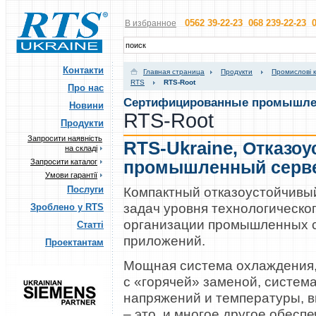
0562 39-22-23 068 239-22-23 0
В избранное
Контакти
Главная страница
Продукти
Промислові 
RTS
RTS-Root
Про нас
Сертифицированные промышле
Новини
RTS-Root
Продукти
Запросити наявність
RTS-Ukraine
,
Отказоу
на складі
Запросити каталог
промышленный серв
Умови гарантії
Компактный отказоустойчивы
Послуги
задач уровня технологическо
Зроблено у RTS
организации промышленных с
Статті
приложений.
Проектантам
Мощная система охлаждения,
с «горячей» заменой, систем
напряжений и температуры, в
– это, и многое другое обесп