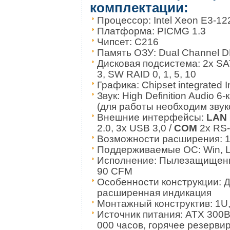
комплектации:
Процессор: Intel Xeon E3-12
Платформа: PICMG 1.3
Чипсет: С216
Память ОЗУ: Dual Channel D
Дисковая подсистема: 2x SAT
3, SW RAID 0, 1, 5, 10
Графика: Chipset integrated 
Звук: High Definition Audio 
(для работы необходим звук
Внешние интерфейсы:
LAN
2.0, 3х USB 3,0 /
COM
2x RS-
Возможности расширения: 1x
Поддерживаемые ОС: Win, L
Исполнение: Пылезащищенн
90 CFM
Особенности конструкции: Д
расширенная индикация
Монтажный конструктив: 1U, 
Источник питания: ATX 300
000 часов, горячее резерви