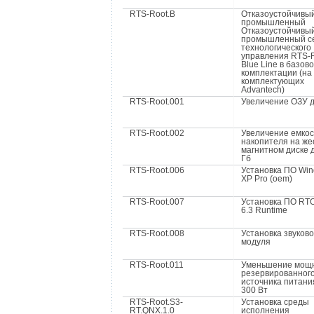
RTS-Root.B
Отказоустойчивы
промышленный
Отказоустойчивы
промышленный с
технологического
управления RTS-
Blue Line в базов
комплектации (на
комплектующих
Advantech)
RTS-Root.001
Увеличение ОЗУ д
RTS-Root.002
Увеличение емкос
накопителя на же
магнитном диске 
Гб
RTS-Root.006
Установка ПО Wi
XP Pro (oem)
RTS-Root.007
Установка ПО RT
6.3 Runtime
RTS-Root.008
Установка звуково
модуля
RTS-Root.011
Уменьшение мощ
резервированног
источника питани
300 Вт
RTS-Root.S3-
Установка среды
RT.QNX.1.0
исполнения