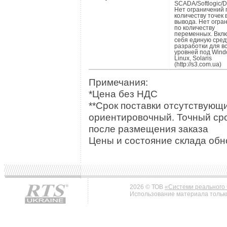
SCADA/Softlogic/
Нет ограничений 
количеству точек 
вывода. Нет огра
по количеству
переменных. Вклю
себя единую сред
разработки для в
уровней под Wind
Linux, Solaris
(http://s3.com.ua)
Примечания:
*Цена без НДС
**Срок поставки отсутствующи
ориентировочный. Точный сро
после размещения заказа
Цены и состояние склада обно
2026 © ТОВ
«Системи реального 
Использование материала только