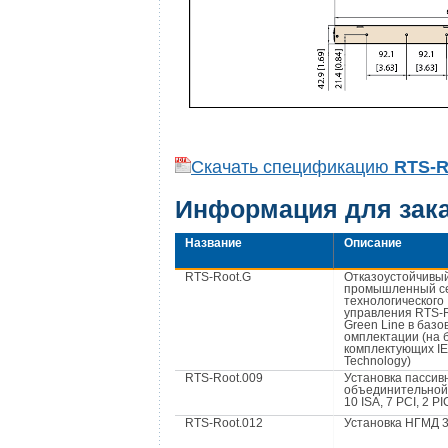
Скачать спецификацию
RTS-
Информация для зак
Название
Описание
RTS-Root.G
Отказоустойчивы
промышленный с
технологического
управления RTS-
Green Line в базо
омплектации (на 
комплектующих IE
Technology)
RTS-Root.009
Установка пассив
объединительной
10 ISA, 7 PCI, 2 P
RTS-Root.012
Установка НГМД 3