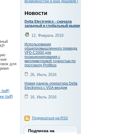
возможностей и еще дешевле !
Новости
Delta Electronics - сначала
западный и глобальный рынки
12, Февраль 2018
мный
Использование
XP.
общепромышленного привода
VFD-C2000 для
цию
позиционирования с
ские
миллиметровой точностью по
товок для
протоколу Profibus
время
26, Июль 2016
Новая панель оператора Delta
Electronics с VGA-входом
(pdf)
е (pdf)
16, Июль 2016
Подписаться на RSS
Подписка на