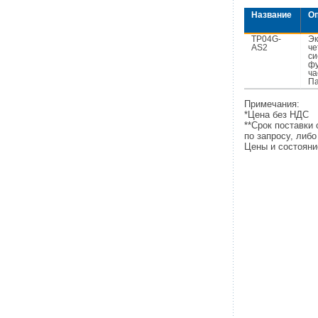
Название
О
TP04G-
Эк
AS2
че
си
фу
ча
Па
Примечания:
*Цена без НДС
**Срок поставки
по запросу, либ
Цены и состояни