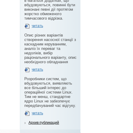
в багатьох додатках, що
вбудовуються, повинні бути
виконані певні дії протягом
жорстко обмеженого
тимчасового відрізка.
читать
Опис різних варіантів
створення насосної станції з
каскадним керуванням,
аналіз їх переваг та
недоліків, вибір
раціонального варіанту, опис
необхідного обладнання
читать
Розробники систем, що
вбудовуються, виявляють
все більший інтерес до
операційної системи Linux.
Тим не менш, стандартне
ядро Linux не забезпечує
передбачуваний час відгуку.
читать
Архив публикаций