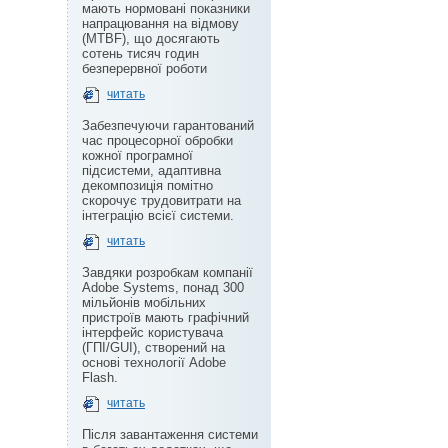
мають нормовані показники
напрацювання на відмову
(MTBF), що досягають
сотень тисяч годин
безперервної роботи
читать
Забезпечуючи гарантований
час процесорної обробки
кожної програмної
підсистеми, адаптивна
декомпозиція помітно
скорочує трудовитрати на
інтеграцію всієї системи.
читать
Завдяки розробкам компанії
Adobe Systems, понад 300
мільйонів мобільних
пристроїв мають графічний
інтерфейс користувача
(ГПІ/GUI), створений на
основі технології Adobe
Flash.
читать
Після завантаження системи