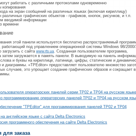
могут работать с различными протоколами одновременно
ы копирования
ода на экран сообщений на различных языках (включая кириллицу)
 различных графических объектов - графиков, кнопок, рисунков, и т.п.
ем вводимой информации
о времени
вание
вания этой панели используется бесплатно распространяемый програм
», работающий под управлением операционной системы Windows 98/2000/
о загрузить с сайта
. Созданная пользователем программа,
www.rts.ua
а затем загружается в память панели. В выводимую на панель информа
слова и буквы на кириллице, латинице, цифры, статические и динамиче
и и диаграммы. «TPEditor» предоставляет пользователю множество заго
ых случаев, это упрощает создание графических образов и сокращает 
аммы.
ользователя операторских панелей серии ТР02 и ТР04 на русском языке 
о программированию операторских панелей ТР02 и ТР04 на русском язык
беспечение "TPEditor" для программирования панелей ТР02 и ТР04
на английском языке c сайта Delta Electronics
сия программного обеспечения на сайте Delta Electronics
 для заказа