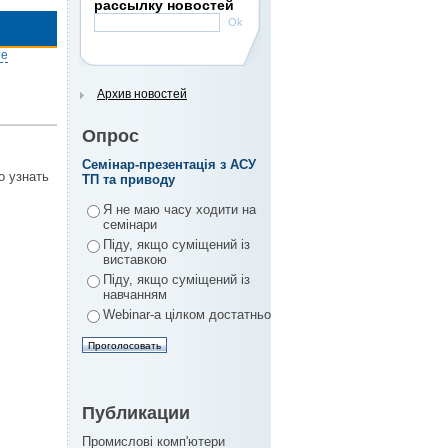
рассылку новостей
те
Архив новостей
Опрос
Семінар-презентація з АСУ
о узнать
ТП та приводу
Я не маю часу ходити на
семінари
Піду, якщо суміщений із
виставкою
Піду, якщо суміщений із
навчанням
Webinar-а цілком достатньо
Публикации
Промислові комп'ютери