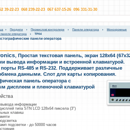
62 39-22-23 068 239-22-23 067 637-15-26 096 331-31-30
ица
Продукти
Промислові контролери
Панели оператора
Монохромные
 панели оператора
TP04
стографические панели оператора
ronics
,
Простая текстовая панель, экран 128х64 (67х3
ми вывода информации и встроенной клавиатурой.
порты RS-485 и RS-232. Поддерживает различные
обмена данными. Слот для карты копирования.
фическая панель оператора с
м дисплеем и пленочной клавиатурой
ойства
и вывода информации
исплей типа STN LCD 128х64 пиксела (3")
льных клавиш
амяти
подсветка
амп подсветки - до 50000 часов
остояния