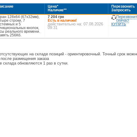
писание
Цена*
Перезвонить
Наличие**
Запросить
Перезвони
ран 128х64 (67х32мм),
7 204
грн
сейчас!
тыре строки, 7
Есть в наличии!
действительно на: 07.08.2026
КУПИТЬ
стемных и 5
09:31
нкциональных кнопок,
сы реального времени.
мять 256Кб.
 отсутствующих на складе позиций - ориентировочный. Точный срок можн
о после размещения заказа
е склада обновляются 1 раз в сутки.