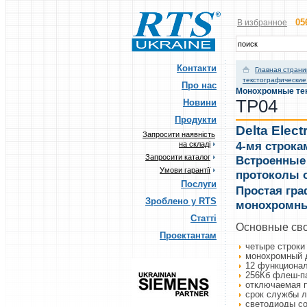
05
В избранное
Контакти
Главная стран
текстографические
Про нас
Монохромные тек
TP04
Новини
Продукти
Delta Elect
Запросити наявність
4-мя строка
на складі
Запросити каталог
Встроенные 
Умови гарантії
протоколы 
Послуги
Простая гра
Зроблено у RTS
монохромны
Статті
Основные св
Проектантам
четыре строк
монохромный д
12 функциона
256Кб флеш-п
отключаемая 
срок службы л
светодиоды с