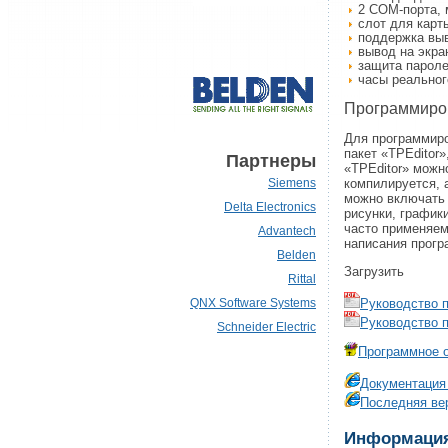
2 СОМ-порта, 
слот для карт
поддержка выв
вывод на экран
защита парол
часы реальног
Программиро
Для программиро
пакет «TPEditor
Партнеры
«TPEditor» можн
компилируется, 
Siemens
можно включать 
Delta Electronics
рисунки, график
часто применяем
Advantech
написания прогр
Belden
Загрузить
Rittal
Руководство п
QNX Software Systems
Руководство п
Schneider Electric
Программное о
Документация 
Последняя вер
Информация