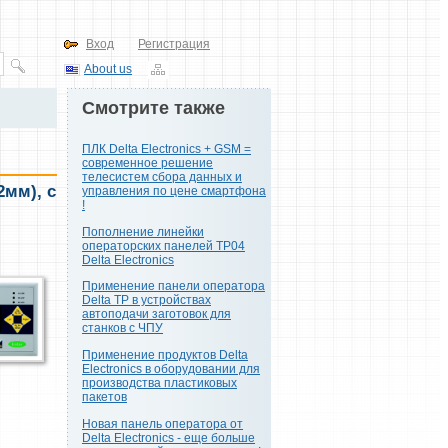
Вход
Регистрация
About us
Смотрите также
ПЛК Delta Electronics + GSM =
современное решение
телесистем сбора данных и
2мм), с
управления по цене смартфона
!
Пополнение линейки
операторских панелей TP04
Delta Electronics
Применение панели оператора
Delta TP в устройствах
автоподачи заготовок для
станков с ЧПУ
Применение продуктов Delta
Electronics в оборудовании для
производства пластиковых
пакетов
Новая панель оператора от
Delta Electronics - еще больше