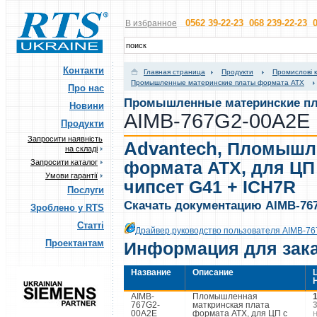
0562 39-22-23 068 239-22-23 0
В избранное
Контакти
Главная страница
Продукти
Промислові 
Промышленные материнские платы формата ATX
Про нас
Промышленные материнские пл
Новини
AIMB-767G2-00A2E
Продукти
Запросити наявність
Advantech
,
Пломышле
на складі
Запросити каталог
формата ATX, для ЦП
Умови гарантії
чипсет G41 + ICH7R
Послуги
Скачать документацию AIMB-76
Зроблено у RTS
Статті
Драйвер,руководство пользователя AIMB-76
Проектантам
Информация для зак
Название
Описание
AIMB-
Пломышленная
767G2-
маткринская плата
00A2E
формата ATX, для ЦП с