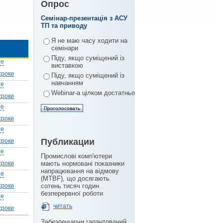
Опрос
Семінар-презентація з АСУ
ТП та приводу
Я не маю часу ходити на
семінари
Піду, якщо суміщений із
те
виставкою
сроки
Піду, якщо суміщений із
навчанням
те
Webinar-а цілком достатньо
сроки
те
сроки
те
Публикации
сроки
те
Промислові комп'ютери
сроки
мають нормовані показники
напрацювання на відмову
те
(MTBF), що досягають
сроки
сотень тисяч годин
безперервної роботи
те
читать
сроки
Забезпечуючи гарантований