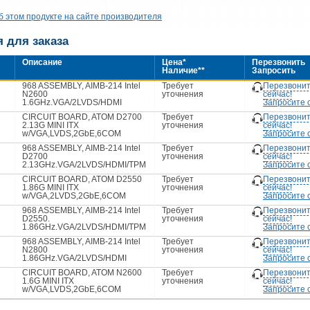
 этом продукте на сайте производителя
 для заказа
Описание
Цена*
Перезвонить
Наличие**
Запросить
Перезвони
968 ASSEMBLY, AIMB-214 Intel
Требует
сейчас!
N2600
уточнения
Запросите 
1.6GHz.VGA/2LVDS/HDMI
Перезвони
CIRCUIT BOARD, ATOM D2700
Требует
сейчас!
2.13G MINI ITX
уточнения
Запросите 
w/VGA,LVDS,2GbE,6COM
Перезвони
968 ASSEMBLY, AIMB-214 Intel
Требует
сейчас!
D2700
уточнения
Запросите 
2.13GHz.VGA/2LVDS/HDMI/TPM
Перезвони
CIRCUIT BOARD, ATOM D2550
Требует
сейчас!
1.86G MINI ITX
уточнения
Запросите 
w/VGA,2LVDS,2GbE,6COM
Перезвони
968 ASSEMBLY, AIMB-214 Intel
Требует
сейчас!
D2550.
уточнения
Запросите 
1.86GHz.VGA/2LVDS/HDMI/TPM
Перезвони
968 ASSEMBLY, AIMB-214 Intel
Требует
сейчас!
N2800
уточнения
Запросите 
1.86GHz.VGA/2LVDS/HDMI
Перезвони
CIRCUIT BOARD, ATOM N2600
Требует
сейчас!
1.6G MINI ITX
уточнения
Запросите 
w/VGA,LVDS,2GbE,6COM