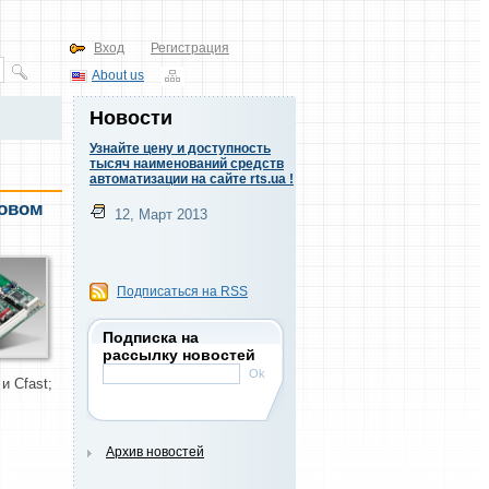
Вход
Регистрация
About us
Новости
Узнайте цену и доступность
тысяч наименований средств
автоматизации на сайте rts.ua !
новом
12, Март 2013
Подписаться на RSS
Подписка на
рассылку новостей
и
Cfast
;
Архив новостей