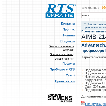
05
В избранное
Контакти
Главная стран
Промышленные мат
Про нас
Промышленные ма
AIMB-21
Новини
Продукти
Advantech
Запросити наявність
процессоре 
на складі
Запросити каталог
Характеристики
Умови гарантії
Послуги
Зроблено у RTS
Поддержка
вс
Поддержка вс
Статті
Низкая совоку
поддержкой
18
Проектантам
Поддержка
1
Один 204-конт
Поддержка пр
Дополнительна
Спецификация (