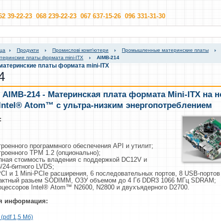
62 39-22-23 068 239-22-23 067 637-15-26 096 331-31-30
ица
Продукти
Промислові комп'ютери
Промышленные материнские платы
еринские платы формата mini-ITX
AIMB-214
теринские платы формата mini-ITX
4
,
AIMB-214 - Материнская плата формата Mini-ITX на 
Intel® Atom™ с ультра-низким энергопотреблением
:
троенного программного обеспечения
API и утилит;
троенного
TPM 1.2
(опционально);
пная стоимость
владения
с
поддержкой
DC12V
и
/24-битного
LVDS;
PCI
и 1
Mini
-
PCIe
расширения
, 6
последовательных портов,
8
USB
-портов
актный
разьем
SODIMM
, ОЗУ
объемом до 4 Гб
DDR
3 1066
МГц
SDRAM
;
оцессоров
Intel
®
Atom
™
N
2600
,
N
2800
и
двухъядерного
D
2700
.
я информация:
pdf 1,5 Мб)