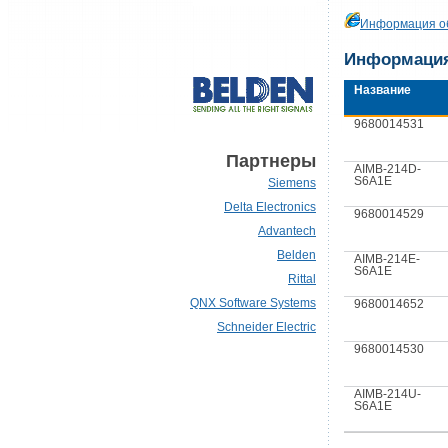
Информация об
Информация
Название
9680014531
Партнеры
AIMB-214D-
S6A1E
Siemens
Delta Electronics
9680014529
Advantech
Belden
AIMB-214E-
S6A1E
Rittal
QNX Software Systems
9680014652
Schneider Electric
9680014530
AIMB-214U-
S6A1E