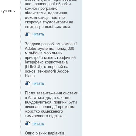
час процесорної обробки
кожної програмної
о узнать
підсистеми, адаптивна
декомпозиція помітно
скорочує трудовитрати на
інтеграцію всієї системи.
читать
Завдяки розробкам компанії
Adobe Systems, понад 300
мільйонів мобільних
пристроїв мають графічний
інтерфейс користувача
(ГПІ/GUI), створений на
основі технології Adobe
Flash.
читать
Після завантаження системи
в багатьох додатках, що
вбудовуються, повинні бути
виконані певні дії протягом
жорстко обмеженого
тимчасового відрізка.
читать
Опис різних варіантів