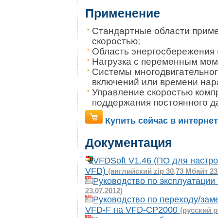
Применение
Стандартные области приме
скоростью;
Область энергосбережения 
Нагрузка с переменным мом
Системы многодвигательног
включений или времени нара
Управление скоростью комп
поддержания постоянного д
Купить сейчас в интернет
Документация
VFDSoft V1.46 (ПО для настр
VFD)
(английский zip 30,73 Мбайт 23
Руководство по эксплуатаци
23.07.2012)
Руководство по переходу/зам
VFD-F на VFD-CP2000
(русский p