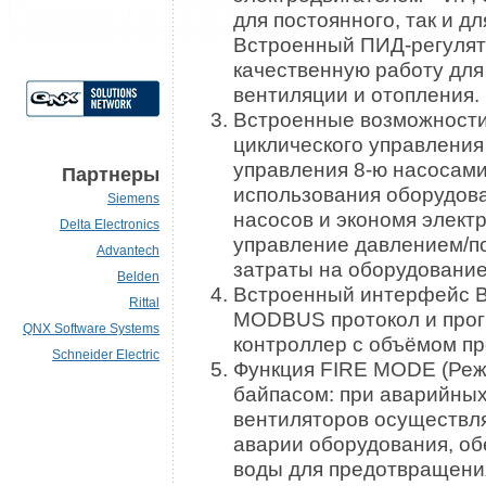
для постоянного, так и д
Встроенный ПИД-регулят
качественную работу для
вентиляции и отопления.
Встроенные возможности
циклического управления
управления 8-ю насосами
Партнеры
использования оборудов
Siemens
насосов и экономя элект
Delta Electronics
управление давлением/по
Advantech
затраты на оборудование
Belden
Встроенный интерфейс B
Rittal
MODBUS протокол и про
QNX Software Systems
контроллер с объёмом пр
Schneider Electric
Функция FIRE MODE (Реж
байпасом: при аварийных
вентиляторов осуществля
аварии оборудования, об
воды для предотвращени