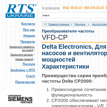
0562 39-22-23 068 239-22-23 0
В избранное
Контакти
Главная страница
Продукти
Частотні пе
Про нас
Преобразователи частоты
VFD-CP
Новини
Продукти
Delta Electronics
,
Для
Запросити наявність
на складі
насосов и вентилято
Запросити каталог
мощностей
Умови гарантії
Послуги
Характеристики
Зроблено у RTS
Преимущества серии преоб
Статті
частоты Delta CP2000:
Проектантам
Превосходное сочетание
функциональность
CP2000 обеспечивает нес
электродвигателем - V/F, 