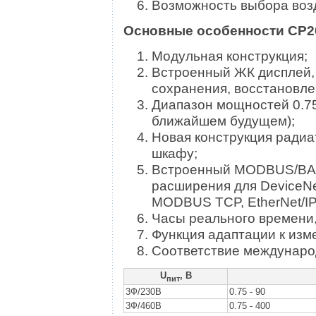
Возможность выбора воз
Основные особенности CP2
Модульная конструкция;
Встроенный ЖК дисплей,
сохранения, восстановле
Диапазон мощностей 0.7
ближайшем будущем);
Новая конструкция радиа
шкафу;
Встроенный MODBUS/BAC
расширения для DeviceN
MODBUS TCP, EtherNet/IP
Часы реального времени,
Функция адаптации к изм
Соответствие междунаро
U
, В
пит
3Ф/230В
0.75 - 90
3Ф/460В
0.75 - 400