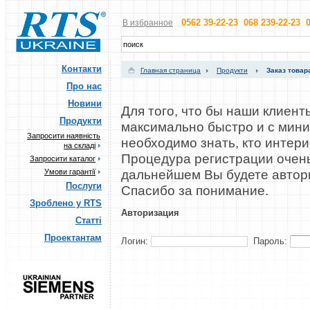
0562 39-22-23 068 239-22-23 0
В избранное
Контакти
Главная страница
Продукти
Заказ товар
Про нас
Новини
Для того, что бы наши клиент
Продукти
максимально быстро и с мин
Запросити наявність
необходимо знать, кто интер
на складі
Процедура регистрации очень
Запросити каталог
дальнейшем Вы будете автор
Умови гарантії
Послуги
Cпасибо за понимание.
Зроблено у RTS
Авторизация
Статті
Проектантам
Логин:
Пароль: