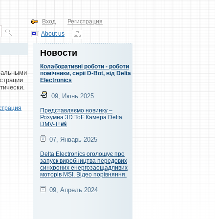
Вход
Регистрация
About us
Новости
Колаборативні роботи - роботи
имальными
помічники, серії D-Bot, від Delta
истрации
Electronics
тически.
09, Июнь 2025
страция
Представляємо новинку –
Розумна 3D ToF Камера Delta
DMV-T! 📸
07, Январь 2025
Delta Electronics оголошує про
запуск виробництва передових
синхроних енергозаощадливих
моторів MSI. Відео порівняння.
09, Апрель 2024