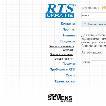
05
В избранное
Контакти
Главная стран
Про нас
Для того, что б
Новини
издержками, нам
Продукти
очень проста и 
Cпасибо за пони
Запросити наявність
на складі
Авторизация
Запросити каталог
Умови гарантії
Логин:
Послуги
Зроблено у RTS
Статті
Проектантам