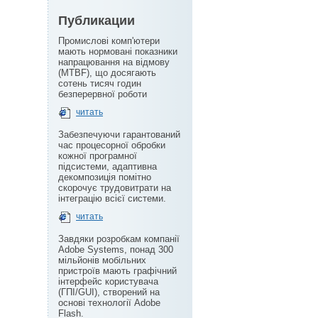
Публикации
Промислові комп'ютери
мають нормовані показники
напрацювання на відмову
(MTBF), що досягають
сотень тисяч годин
безперервної роботи
читать
Забезпечуючи гарантований
час процесорної обробки
кожної програмної
підсистеми, адаптивна
декомпозиція помітно
скорочує трудовитрати на
інтеграцію всієї системи.
читать
Завдяки розробкам компанії
Adobe Systems, понад 300
мільйонів мобільних
пристроїв мають графічний
інтерфейс користувача
(ГПІ/GUI), створений на
основі технології Adobe
Flash.