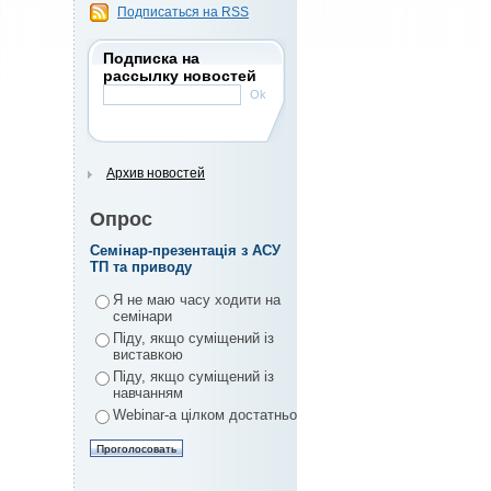
Подписаться на RSS
Подписка на
рассылку новостей
Архив новостей
Опрос
Семінар-презентація з АСУ
ТП та приводу
Я не маю часу ходити на
семінари
Піду, якщо суміщений із
виставкою
Піду, якщо суміщений із
навчанням
Webinar-а цілком достатньо