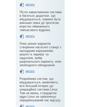
читать
Після завантаження системи
в багатьох додатках, що
вбудовуються, повинні бути
виконані певні дії протягом
жорстко обмеженого
тимчасового відрізка.
читать
Опис різних варіантів
створення насосної станції з
каскадним керуванням,
аналіз їх переваг та
недоліків, вибір
раціонального варіанту, опис
необхідного обладнання
читать
Розробники систем, що
вбудовуються, виявляють
все більший інтерес до
операційної системи Linux.
Тим не менш, стандартне
ядро Linux не забезпечує
передбачуваний час відгуку.
читать