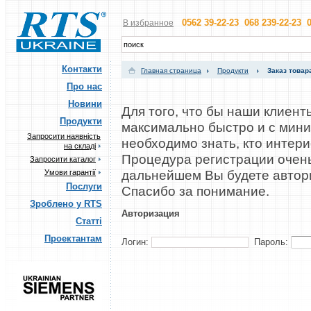
0562 39-22-23 068 239-22-23 0
В избранное
Контакти
Главная страница
Продукти
Заказ товар
Про нас
Новини
Для того, что бы наши клиент
Продукти
максимально быстро и с мин
Запросити наявність
необходимо знать, кто интер
на складі
Процедура регистрации очень
Запросити каталог
дальнейшем Вы будете автор
Умови гарантії
Послуги
Cпасибо за понимание.
Зроблено у RTS
Авторизация
Статті
Проектантам
Логин:
Пароль: