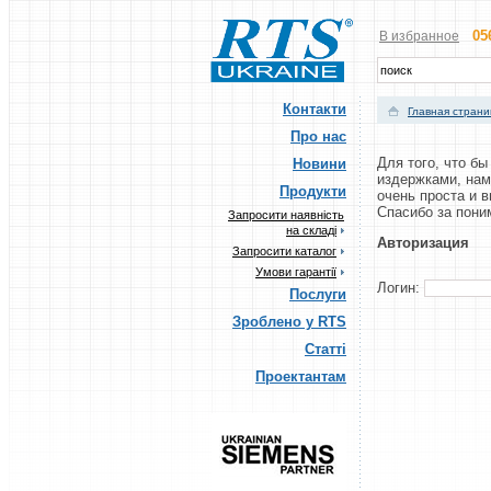
05
В избранное
Контакти
Главная стран
Про нас
Для того, что б
Новини
издержками, нам
Продукти
очень проста и 
Cпасибо за пони
Запросити наявність
на складі
Авторизация
Запросити каталог
Умови гарантії
Логин:
Послуги
Зроблено у RTS
Статті
Проектантам