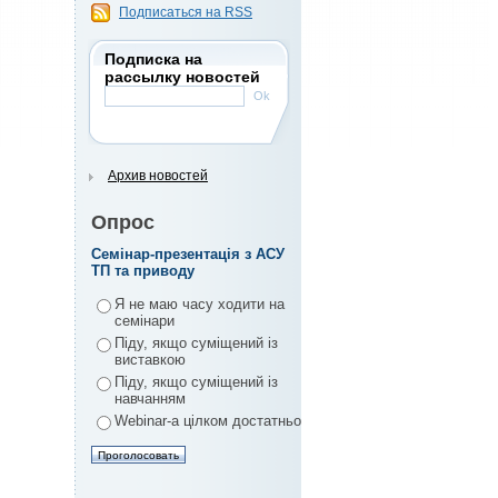
Подписаться на RSS
Подписка на
рассылку новостей
Архив новостей
Опрос
Семінар-презентація з АСУ
ТП та приводу
Я не маю часу ходити на
семінари
Піду, якщо суміщений із
виставкою
Піду, якщо суміщений із
навчанням
Webinar-а цілком достатньо