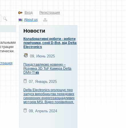
Вход
Регистрация
About us
Новости
Колаборативні роботи - роботи
имальными
помічники, серії D-Bot, від Delta
истрации
Electronics
тически.
09, Июнь 2025
страция
Представляємо новинку –
Розумна 3D ToF Камера Delta
DMV-T! 📸
07, Январь 2025
Delta Electronics оголошує про
запуск виробництва передових
синхроних енергозаощадливих
моторів MSI. Відео порівняння.
09, Апрель 2024