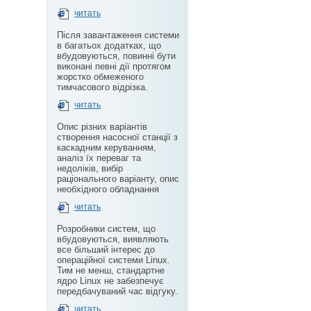
читать
Після завантаження системи
в багатьох додатках, що
вбудовуються, повинні бути
виконані певні дії протягом
жорстко обмеженого
тимчасового відрізка.
читать
Опис різних варіантів
створення насосної станції з
каскадним керуванням,
аналіз їх переваг та
недоліків, вибір
раціонального варіанту, опис
необхідного обладнання
читать
Розробники систем, що
вбудовуються, виявляють
все більший інтерес до
операційної системи Linux.
Тим не менш, стандартне
ядро Linux не забезпечує
передбачуваний час відгуку.
читать