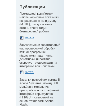
Публикации
Промислові комп'ютери
мають нормовані показники
напрацювання на відмову
(MTBF), що досягають
сотень тисяч годин
безперервної роботи
читать
Забезпечуючи гарантований
час процесорної обробки
кожної програмної
підсистеми, адаптивна
декомпозиція помітно
скорочує трудовитрати на
інтеграцію всієї системи.
читать
Завдяки розробкам компанії
Adobe Systems, понад 300
мільйонів мобільних
пристроїв мають графічний
інтерфейс користувача
(ГПІ/GUI), створений на
основі технології Adobe
Flash.