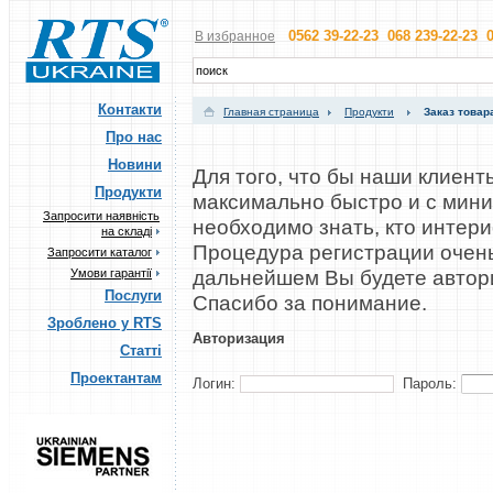
0562 39-22-23 068 239-22-23 0
В избранное
Контакти
Главная страница
Продукти
Заказ товар
Про нас
Новини
Для того, что бы наши клиент
Продукти
максимально быстро и с мин
Запросити наявність
необходимо знать, кто интер
на складі
Процедура регистрации очень
Запросити каталог
дальнейшем Вы будете автор
Умови гарантії
Послуги
Cпасибо за понимание.
Зроблено у RTS
Авторизация
Статті
Проектантам
Логин:
Пароль: