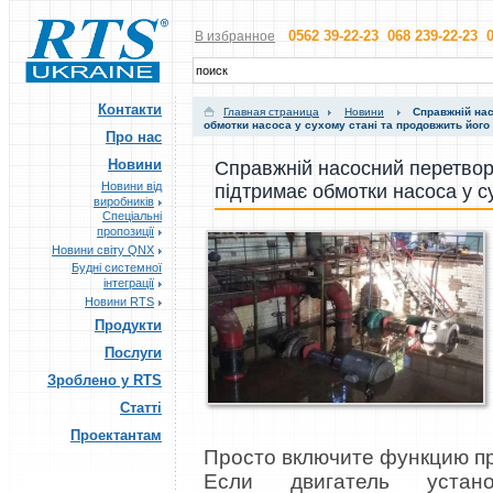
0562 39-22-23 068 239-22-23 0
В избранное
Контакти
Главная страница
Новини
Справжній нас
обмотки насоса у сухому стані та продовжить його 
Про нас
Новини
Справжній насосний перетвор
Новини від
підтримає обмотки насоса у с
виробників
Спеціальні
пропозиції
Новини світу QNX
Будні системної
інтеграції
Новини RTS
Продукти
Послуги
Зроблено у RTS
Статті
Проектантам
Просто включите функцию п
Если двигатель уста