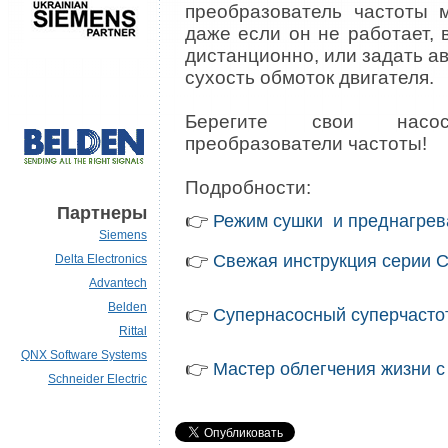
преобразователь частоты м
даже если он не работает,
дистанционно, или задать а
сухость обмоток двигателя.
Берегите свои насос
преобразователи частоты!
Подробности:
Партнеры
👉
Режим сушки и преднагрев
Siemens
👉
Свежая инструкция серии 
Delta Electronics
Advantech
Belden
👉
Супернасосный суперчасто
Rittal
QNX Software Systems
👉
Мастер облегчения жизни 
Schneider Electric