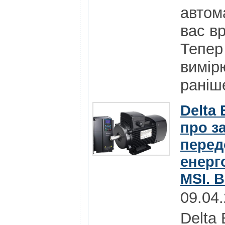
автома
вас в
Тепер
вимір
раніше
Delta 
про з
перед
енерг
MSI. 
09.04
Delta 