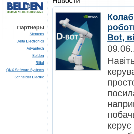
Новости
Колаб
роботи
Партнеры
Siemens
Bot, в
Delta Electronics
09.06
Advantech
Belden
Навіт
Rittal
керув
QNX Software Systems
Schneider Electric
просто
посил
напри
побач
керує