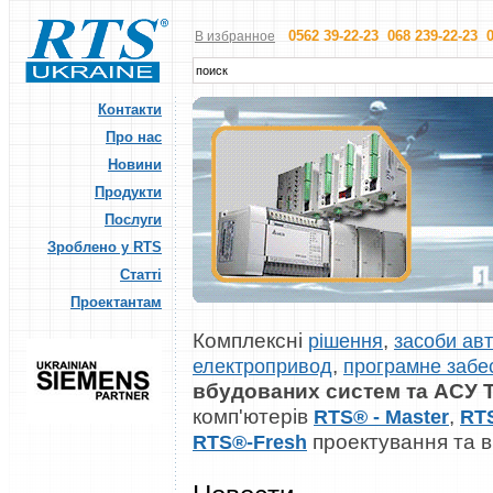
0562 39-22-23 068 239-22-23 0
В избранное
Контакти
Про нас
Новини
Продукти
Послуги
Зроблено у RTS
Статті
Проектантам
Комплексні
,
рішення
засоби авт
,
електропривод
програмне забе
вбудованих систем та АСУ 
комп'ютерів
,
RTS® - Master
RT
проектування та 
RTS®-Fresh