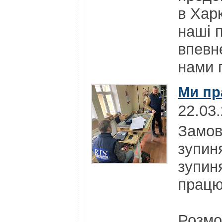
в Харк
наші 
впевн
нами п
Ми пр
22.03
Замов
зупин
зупин
працю
Розмо