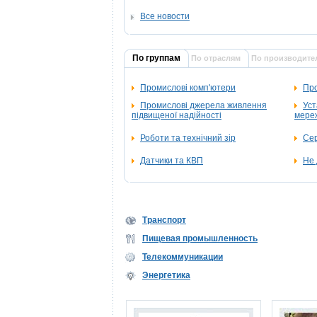
Все новости
По группам
По отраслям
По производите
Промислові комп'ютери
Про
Промислові джерела живлення
Уст
підвищеної надійності
мереж
Роботи та технічний зір
Се
Датчики та КВП
Не 
Транспорт
Пищевая промышленность
Телекоммуникации
Энергетика