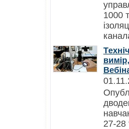
управ
1000 т
ізоля
канал
Техніч
вимір,
Вебін
01.11
Опубл
дводе
навчан
27-28