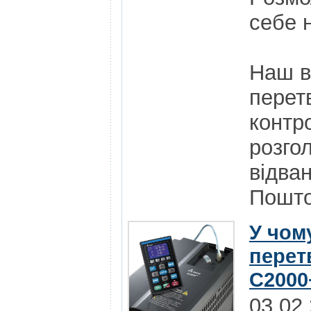
себе н
Наш в
перет
контр
розго
відва
Пошт
У чому
перет
C2000+
03.02