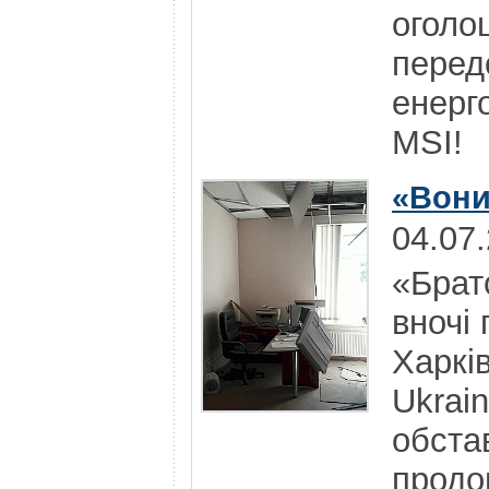
оголо
перед
енерг
MSI!
«Вони
04.07
«Брат
вночі 
Харкі
Ukrai
обста
продо