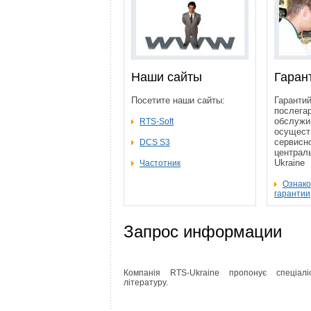
Наши сайты
Гаран
Посетите наши сайты:
Гарантий
послега
обслужи
RTS-Soft
осущест
сервисн
DCS S3
централ
Ukraine
Частотник
Ознако
гарантии
Запрос информации
Компанія RTS-Ukraine пропонує спеціалі
літературу.