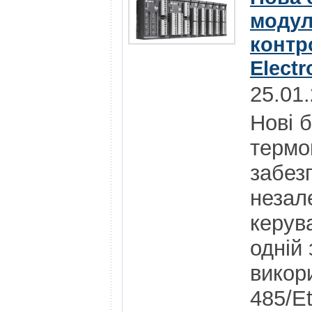
модул
контр
Electr
25.01
Нові 
термо
забез
незал
керув
одній 
викор
485/E