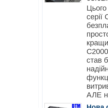
Цього
серії
безпл
прост
кращи
С2000
став 
надій
функц
витри
АЛЕ н
Нова 