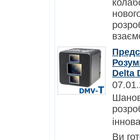
колаб
нового
розро
взаєм
Предс
Розум
Delta 
07.01
Шанов
розро
іннова
Ви го