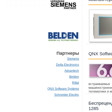
Партнеры
QNX Softwa
Siemens
Delta Electronics
Advantech
Belden
Rittal
встраиваемы
машиностроен
QNX Software Systems
телематики и 
Schneider Electric
Беспрецен
1285