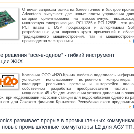
Отвечая запросам рынка на более точное и быстрое произв
Advantech выпускает две новые платы управления дви
которые ориентированы на высокоточную, высокоско
многоосную синхронизацию. PCI-1285 и PCI-1285E - это дв
PCI платы с DSP процессором и алгоритмами Softm
разработанные для широкого круга применений в облас
традиционного машиностроения, так и машинострое
производства электронники.
е решения “все-в-одном” - гибкий инструмент
ации ЖКХ
Компания ООО «Н2О-Крым» любезно поделилась информа
успешном использовании встроенного контроллера,
календаря реального времени и интерфейса пользо
собственной разработки преобразователя частоты 
мощностью 45 кВт для изменения уставок давления в зави
ок, при модернизации насосной станции для водоснабжения одного из ра
нного для Сакского филиала Крымского Республиканского предприяти
tronics развивает прорыв в промышленных коммуника
е новые промышленные коммутаторы L2 для АСУ ТП.