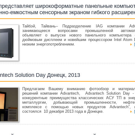
 представляет широкоформатные панельные компью
онно-емкостным сенсорным экраном гибкого расшире
Тайбэй, Тайвань– Подразделение IAG компании Adv
занимающееся вопросами промышленной автомати
объявляет о выпуске нового панельного компьютера 
дюймовым дисплеем и новейшим процессором Intel Atom 
низким энергопотреблением.
ntech Solution Day Донецк, 2013
Предлагаем Вашему вниманию фотообзор и материа
решений компании Advantech, Advantech Solution Day -
конкурентные преимущества классических АСУ ТП в энер
металлургии, добывающей промышленности, нефтег
комплексе с помощью новых продуктов Advantech”, 
состоялся 10 декабря 2013 года в Донецке.