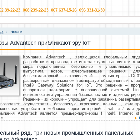
62 39-22-23 068 239-22-23 067 637-15-26 096 331-31-30
ица
Новини
зы Advantech приближают эру IoT
Компания Advantech , являющаяся глобальным лид
разработке и производстве интеллектуальных систем для
мира подключенных, безопасных и управляемых уст
выпустила новое, исчерпывающее решения дл
безвентиляторный встраиваемый компьютер UTX-
расширенным диапазоном температур объединенный с р
Intel® Gateway Solutions for IoT. Это решение – прог
аппаратная платформа с операционной системой Li
возможностями управления безопасностью и администриро
Решение «из коробки» упрощает для заказника развертыва
 позволяет осуществлять безопасную агрегацию данных , фильт
 конечных устройств в «облако» через интерфейсы wifi и / или 
омпания Advantech является премьер-партнером f Intel® Internet of
ce.
ельный ряд, три новых промышленных панельных
 от Advantech