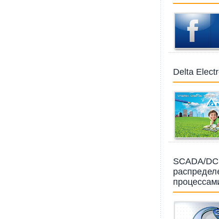
Delta Elec
SCADA/DCS
распредел
процессам