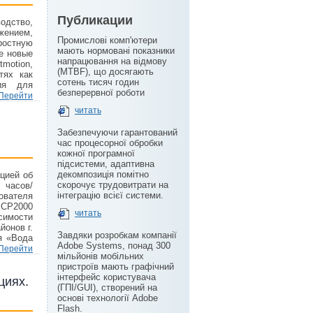
Публикации
одство,
жением,
Промислові комп'ютери
ростную
мають нормовані показники
е новые
напрацювання на відмову
otion,
(MTBF), що досягають
тях как
сотень тисяч годин
ния для
безперервної роботи
Перейти
читать
Забезпечуючи гарантований
час процесорної обробки
кожної програмної
підсистеми, адаптивна
декомпозиція помітно
цией об
скорочує трудовитрати на
 часов/
інтеграцію всієї системи.
вателя
CP2000
читать
симости
йонов г.
Завдяки розробкам компанії
я «Вода
Adobe Systems, понад 300
Перейти
мільйонів мобільних
пристроїв мають графічний
інтерфейс користувача
циях.
(ГПІ/GUI), створений на
основі технології Adobe
Flash.