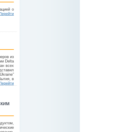
ацией о
Перейти
неров из
ии Delta
ран всех
ставил
Ukraine”
бытия, в
Перейти
ским
уктом,
ческие
ование,