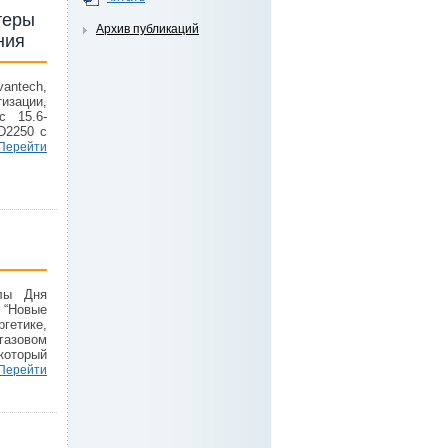
теры
Архив публикаций
ния
antech,
зации,
с 15.6-
D2250 с
Перейти
лы Дня
 “Новые
гетике,
азовом
который
Перейти