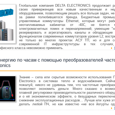
Глобальная компания DELTA ELECTRONICS продолжает р
своих приверженцев все новым качественным и нед
оборудованием, позволяющим решать все больше задач, не
за рамки полюбившегося бренда. Бюджетные промыш
управляемые коммутаторы Ethernet, которые могут раб
неотапливаемых кабинетах от -40С, не боятся 
электромагнитных помех и перенапряжений, умеющие "н
резервировать и агрегатировать каналы и обладающие
функционалом современных коммутаторов уровня L2, востр
не только во многих проектах АСУ ТП, но и для с
современной IT инфраструтктуры в тех случаях,
офисного класса невозможно применить.
энергию по часам с помощью преобразователей част
ronics
Знание – сила или скрытые возможности использования П
Electronics в системах тепло и водоснабжения. Сейч
пожалуй, никого не удивишь тем, что частотные преобраз
позволяют экономить деньги. Много сказано о возмо
плавной регулировки производительности различного обору
и о её экономическом эффекте, о безударных переключе
снижении эксплуатационных расходов… Лучше или хуже эт
делать любой ПЧ, но как известно «не все йогурты од