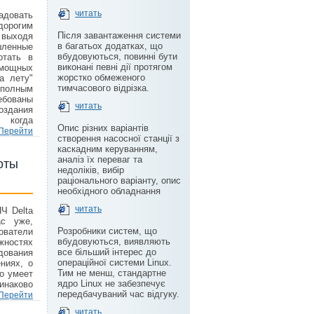
читать
адовать
орогим
Після завантаження системи
 выходя
в багатьох додатках, що
ленные
вбудовуються, повинні бути
отать в
виконані певні дії протягом
мощных
жорстко обмеженого
а лету"
тимчасового відрізка.
 полным
ебованы
читать
оздания
 когда
Опис різних варіантів
Перейти
створення насосної станції з
каскадним керуванням,
аналіз їх переваг та
оты
недоліків, вибір
раціонального варіанту, опис
необхідного обладнання
читать
Ч Delta
ас уже,
Розробники систем, що
ователи
вбудовуються, виявляють
жностях
все більший інтерес до
дования
операційної системи Linux.
ниях, о
Тим не менш, стандартне
о умеет
ядро Linux не забезпечує
инаково
передбачуваний час відгуку.
Перейти
читать