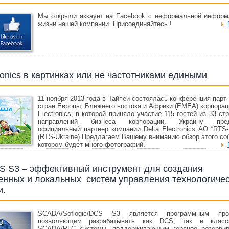
Мы открыли аккаунт на Facebook с неформальной информ
жизни нашей компании. Присоединяйтесь !
tronics в картинках или не частотниками едиными
11 ноября 2013 года в Тайпеи состоялась конференция парт
стран Европы, Ближнего востока и Африки (EMEA) корпорац
Electronics, в которой приняло участие 115 гостей из 33 ст
направлений бизнеса корпорации. Украину пред
официальный партнер компании Delta Electronics АО “RTS-
(RTS-Ukraine).Предлагаем Вашему вниманию обзор этого со
котором будет много фотографий.
 S3 – эффективный инструмент для создания
енных и локальных систем управления технологиче
и.
SCADA/Soflogic/DCS S3 является программным прод
позволяющим разрабатывать как DCS, так и класси
SCADA/PLC системы, поддерживающим горячее резервир