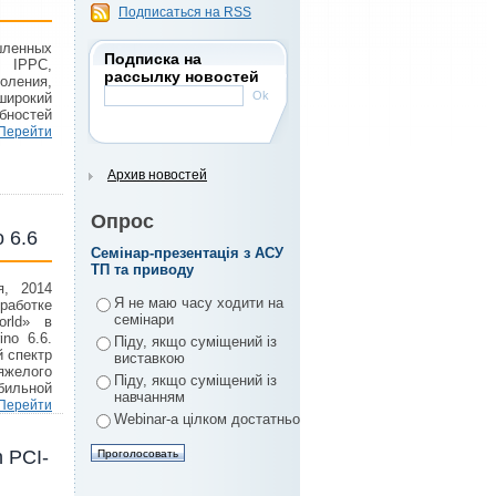
Подписаться на RSS
шленных
Подписка на
 IPPC,
рассылку новостей
оления,
широкий
бностей
Перейти
Архив новостей
Опрос
 6.6
Семінар-презентація з АСУ
ТП та приводу
я, 2014
Я не маю часу ходити на
работке
семінари
orld» в
no 6.6.
Піду, якщо суміщений із
 спектр
виставкою
желого
Піду, якщо суміщений із
бильной
навчанням
Перейти
Webinar-а цілком достатньо
 PCI-