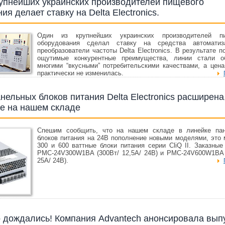
рупнейших украинских производителей пищевого
ия делает ставку на Delta Electronics.
Один из крупнейших украинских производителей пи
оборудования сделал ставку на средства автомати
преобразователи частоты Delta Electronics. В результате 
ощутимые конкурентные преимущества, линии стали о
многими “вкусными” потребительскими качествами, а цена
практически не изменилась.
нельных блоков питания Delta Electronics расширена
же на нашем складе
Спешим сообщить, что на нашем складе в линейке па
блоков питания на 24В пополнение новыми моделями, это
300 и 600 ваттные блоки питания серии CliQ II. Заказные
PMC-24V300W1BA (300Вт/ 12,5А/ 24В) и PMC-24V600W1BA 
25А/ 24В).
 дождались! Компания Advantech анонсировала вып