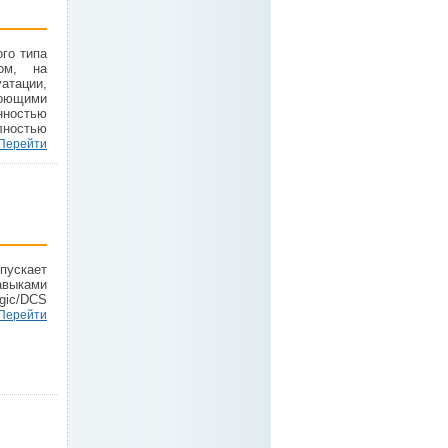
го типа
ном, на
ации,
моющими
нностью
лностью
Перейти
пускает
авыками
ogic/DCS
Перейти