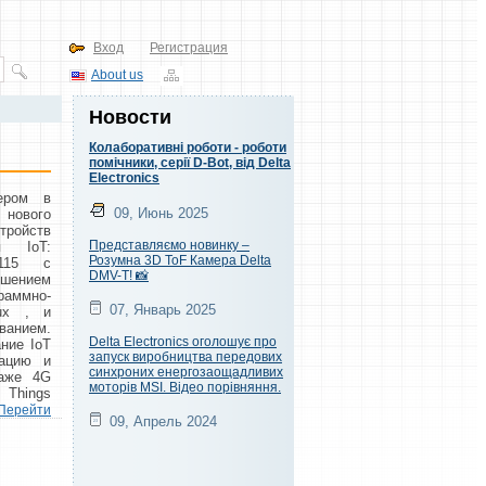
Вход
Регистрация
About us
Новости
Колаборативні роботи - роботи
помічники, серії D-Bot, від Delta
Electronics
ером в
09, Июнь 2025
 нового
ройств
Представляємо новинку –
я IoT:
Розумна 3D ToF Камера Delta
3115 с
DMV-T! 📸
ешением
раммно-
07, Январь 2025
nux , и
ванием.
Delta Electronics оголошує про
ние IoT
запуск виробництва передових
рацию и
синхроних енергозаощадливих
даже 4G
моторів MSI. Відео порівняння.
 Things
Перейти
09, Апрель 2024