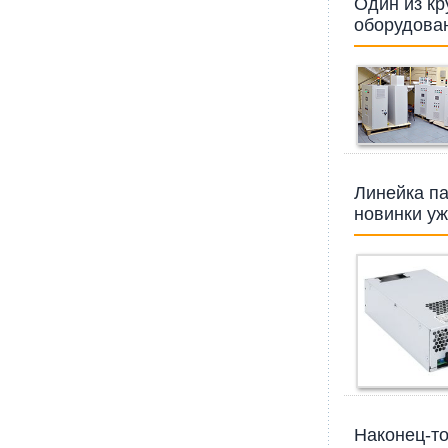
Один из к
оборудован
Линейка па
новинки у
Наконец-то