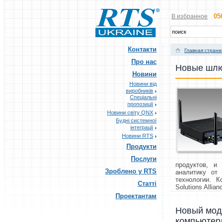
05
В избранное
Контакти
Главная стран
Про нас
Новые шлю
Новини
Новини від
виробників
Спеціальні
пропозиції
Новини світу QNX
Будні системної
інтеграції
Новини RTS
Продукти
Послуги
продуктов, и
Зроблено у RTS
аналитику от
технологии. К
Статті
Solutions Allian
Проектантам
Новый мод
компьютера