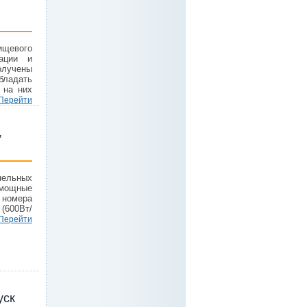
щевого
зации и
получены
бладать
 на них
Перейти
,
нельных
 мощные
 номера
(600Вт/
Перейти
уск