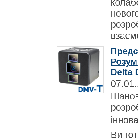
колаб
нового
розро
взаєм
Предс
Розум
Delta 
07.01
Шанов
розро
іннова
Ви го