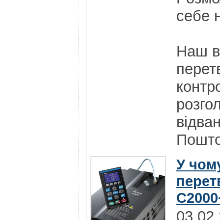
себе н
Наш в
перет
контр
розго
відва
Пошт
У чому
перет
C2000+
03.02