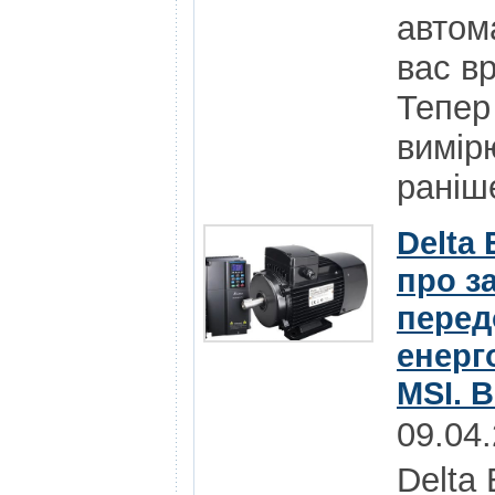
автома
вас в
Тепер
вимір
раніше
Delta 
про з
перед
енерг
MSI. 
09.04
Delta 