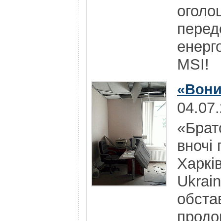
оголо
перед
енерг
MSI!
«Вони
04.07
«Брат
вночі 
Харкі
Ukrai
обста
продо