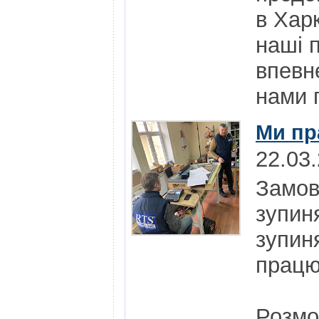
в Харк
наші 
впевн
нами п
Ми пр
22.03
Замов
зупин
зупин
працю
Розмо