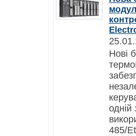
модул
контр
Electr
25.01
Нові 
термо
забез
незал
керув
одній 
викор
485/E