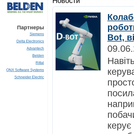
Новости
Колаб
роботи
Партнеры
Siemens
Bot, в
Delta Electronics
09.06
Advantech
Belden
Навіт
Rittal
керув
QNX Software Systems
Schneider Electric
просто
посил
напри
побач
керує