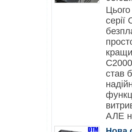
Цього
серії
безпл
прост
кращи
С2000
став 
надій
функц
витри
АЛЕ н
Нова 