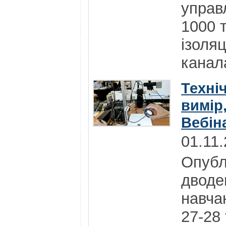
управ
1000 т
ізоля
канал
Техніч
вимір,
Вебін
01.11
Опубл
дводе
навчан
27-28