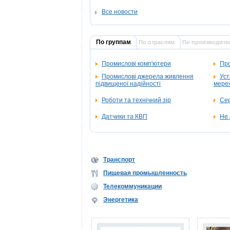
Все новости
По группам
По отраслям
По производите
Промислові комп'ютери
Про
Промислові джерела живлення
Уст
підвищеної надійності
мереж
Роботи та технічний зір
Се
Датчики та КВП
Не 
Транспорт
Пищевая промышленность
Телекоммуникации
Энергетика