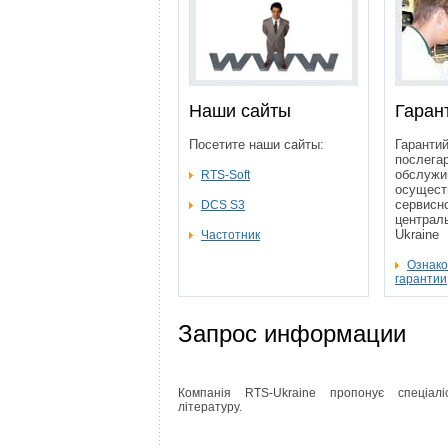
Наши сайты
Гаран
Посетите наши сайты:
Гарантий
послега
обслужи
RTS-Soft
осущест
сервисн
DCS S3
централ
Ukraine
Частотник
Ознако
гарантии
Запрос информации
Компанія RTS-Ukraine пропонує спеціалі
літературу.