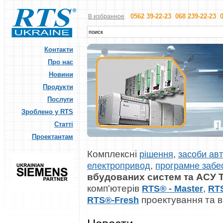
0562 39-22-23 068 239-22-23 0
В избранное
Контакти
Про нас
Новини
Продукти
Послуги
Зроблено у RTS
Статті
Проектантам
Комплексні
,
рішення
засоби авт
,
електропривод
програмне забе
вбудованих систем та АСУ 
комп'ютерів
,
RTS® - Master
RT
проектування та 
RTS®-Fresh