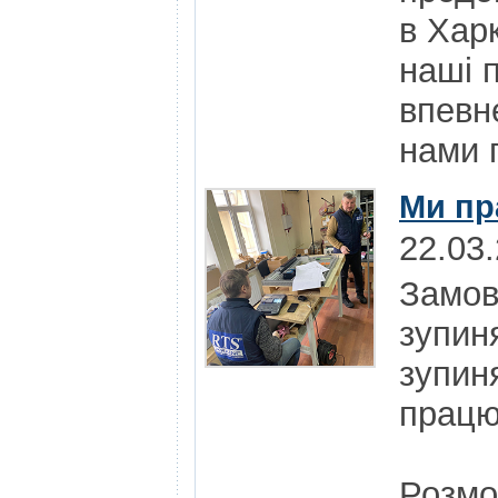
в Харк
наші 
впевн
нами п
Ми пр
22.03
Замов
зупин
зупин
працю
Розмо