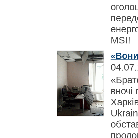
оголо
перед
енерг
MSI!
«Вони
04.07
«Брат
вночі 
Харкі
Ukrai
обста
продо