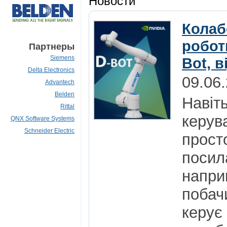
Новости
Колаб
роботи
Партнеры
Siemens
Bot, в
Delta Electronics
09.06
Advantech
Belden
Навіт
Rittal
керув
QNX Software Systems
Schneider Electric
просто
посил
напри
побач
керує