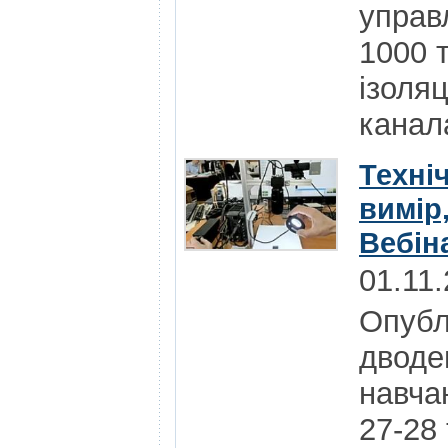
управ
1000 т
ізоля
канал
Техніч
вимір,
Вебін
01.11
Опубл
дводе
навчан
27-28