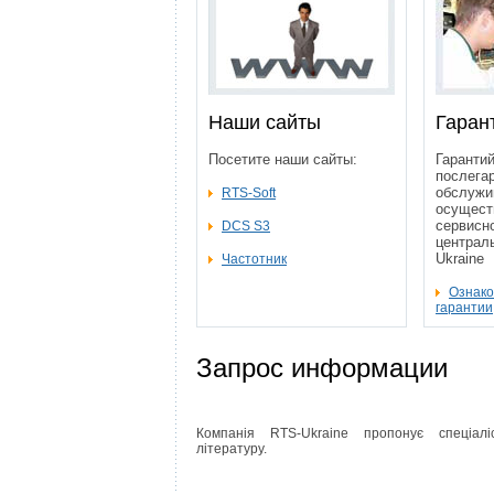
Наши сайты
Гаран
Посетите наши сайты:
Гарантий
послега
обслужи
RTS-Soft
осущест
сервисн
DCS S3
централ
Ukraine
Частотник
Ознако
гарантии
Запрос информации
Компанія RTS-Ukraine пропонує спеціалі
літературу.