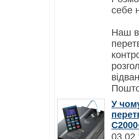
себе н
Наш в
перет
контр
розго
відва
Пошт
У чому
перет
C2000+
03.02