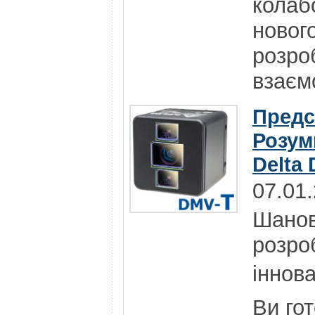
колаб
нового
розро
взаєм
Предс
Розум
Delta 
07.01
Шанов
розро
іннова
Ви го