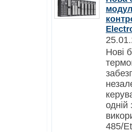
модул
контр
Electr
25.01
Нові 
термо
забез
незал
керув
одній 
викор
485/E