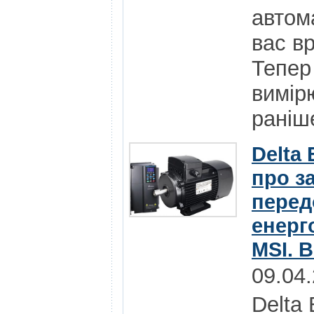
автома
вас в
Тепер
вимір
раніше
Delta 
про з
перед
енерг
MSI. 
09.04
Delta 