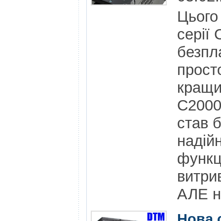
Цього
серії
безпл
прост
кращи
С2000
став 
надій
функц
витри
АЛЕ н
Нова 