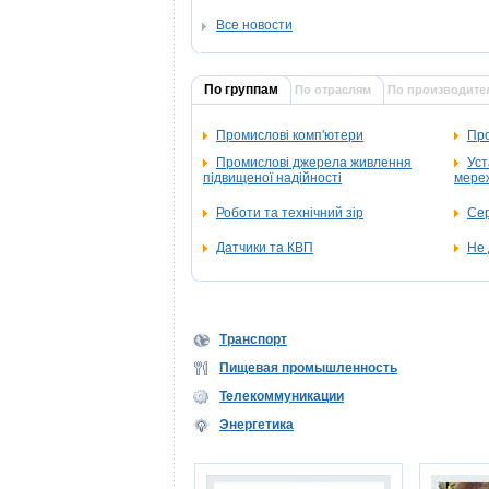
Все новости
По группам
По отраслям
По производите
Промислові комп'ютери
Про
Промислові джерела живлення
Уст
підвищеної надійності
мереж
Роботи та технічний зір
Се
Датчики та КВП
Не 
Транспорт
Пищевая промышленность
Телекоммуникации
Энергетика