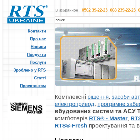
0562 39-22-23 068 239-22-23 0
В избранное
Контакти
Про нас
Новини
Продукти
Послуги
Зроблено у RTS
Статті
Проектантам
Комплексні
,
рішення
засоби авт
,
електропривод
програмне забе
вбудованих систем та АСУ 
комп'ютерів
,
RTS® - Master
RT
проектування та 
RTS®-Fresh